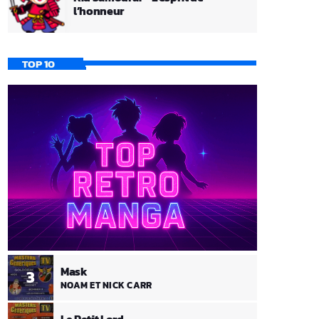
l’honneur
TOP 10
Mask
3
NOAM ET NICK CARR
Le Petit Lord