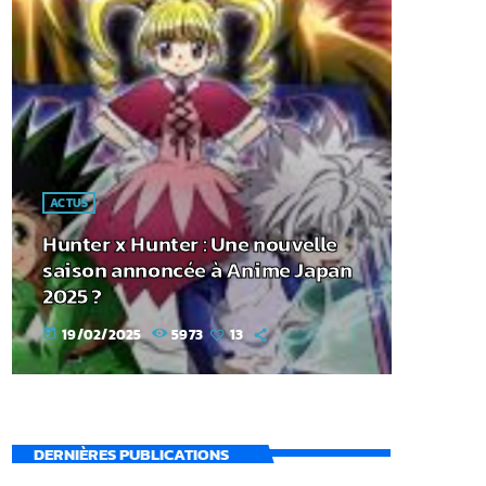
ACTUS
Hunter x Hunter : Une nouvelle
saison annoncée à Anime Japan
2025 ?
19/02/2025
5973
13
today
DERNIÈRES PUBLICATIONS