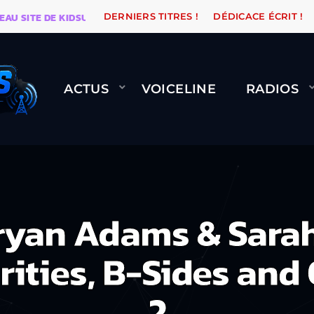
TE DE KIDSUNE
WARÉTRO
ORANGE ROAD QUI PASSE,
DERNIERS TITRES !
DÉDICACE ÉCRIT !
ACTUS
VOICELINE
RADIOS
yan Adams & Sarah
rities, B-Sides and O
2