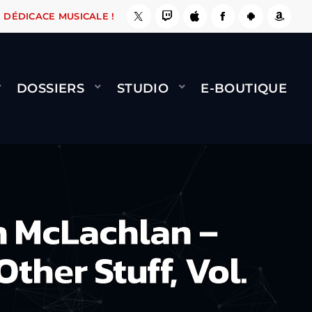
 ÇA LE FAIT !
NAMI
BERNARD MINET - FLY (
DÉDICACE MUSICALE !
DOSSIERS
STUDIO
E-BOUTIQUE
 McLachlan –
ther Stuff, Vol.