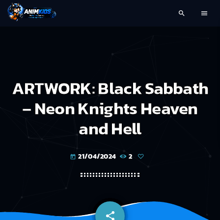
search
menu
ARTWORK: Black Sabbath
– Neon Knights Heaven
and Hell
21/04/2024
2
today
share
email