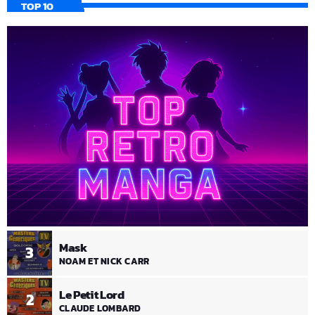
TOP 10
Mask
3
NOAM ET NICK CARR
Le Petit Lord
2
CLAUDE LOMBARD