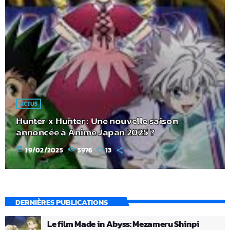
ACTUS
Hunter x Hunter : Une nouvelle saison
annoncée à Anime Japan 2025 ?
today
19/02/2025
5976
13
DERNIÈRES PUBLICATIONS
Le film Made in Abyss: Mezameru Shinpi