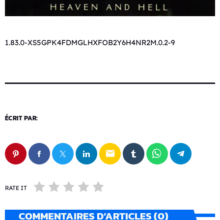
1.83.0-XS5GPK4FDMGLHXFOB2Y6H4NR2M.0.2-9
ÉCRIT PAR:
email
RATE IT
COMMENTAIRES D’ARTICLES (0)