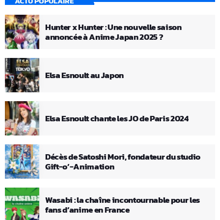
ACTU POPULAIRE
Hunter x Hunter : Une nouvelle saison
annoncée à Anime Japan 2025 ?
Elsa Esnoult au Japon
Elsa Esnoult chante les JO de Paris 2024
Décès de Satoshi Mori, fondateur du studio
Gift-o’-Animation
Wasabi : la chaîne incontournable pour les
fans d’anime en France