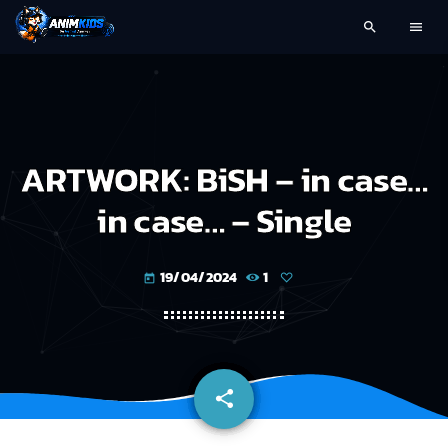
search
menu
ARTWORK: BiSH – in case…
in case… – Single
19/04/2024
1
today
share
email