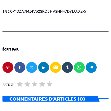
1.83.0-YDZA7MI4V32SRDJHV2HH47DYLU.0.2-5
ÉCRIT PAR:
email
RATE IT
COMMENTAIRES D’ARTICLES (0)