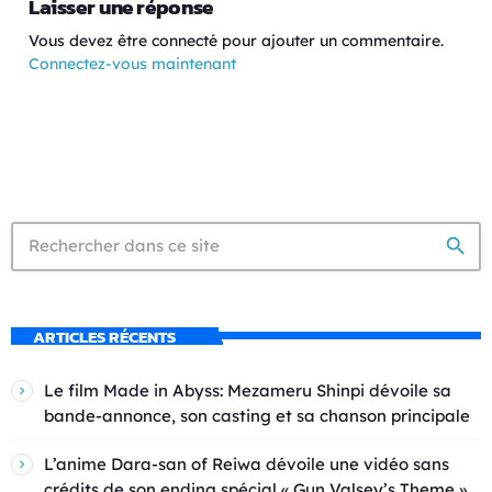
Laisser une réponse
Vous devez être connecté pour ajouter un commentaire.
Connectez-vous maintenant
search
ARTICLES RÉCENTS
Le film Made in Abyss: Mezameru Shinpi dévoile sa
bande-annonce, son casting et sa chanson principale
L’anime Dara-san of Reiwa dévoile une vidéo sans
crédits de son ending spécial « Gun Valsey’s Theme »