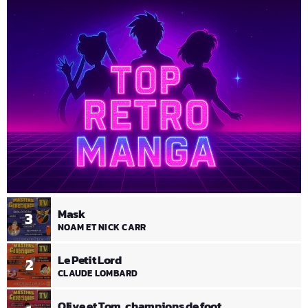
Mask
3
NOAM ET NICK CARR
Le Petit Lord
2
CLAUDE LOMBARD
Olive et Tom, champions de foot