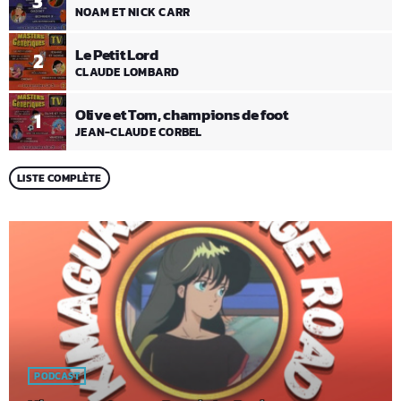
3
NOAM ET NICK CARR
Le Petit Lord
2
CLAUDE LOMBARD
Olive et Tom, champions de foot
1
JEAN-CLAUDE CORBEL
LISTE COMPLÈTE
PODCAST