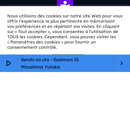
Nous utilisons des cookies sur notre site Web pour vous
offrir l'expérience la plus pertinente en mémorisant
vos préférences et en répétant vos visites. En cliquant
sur « Tout accepter », vous consentez à l'utilisation de
ℹ️ INFOS PRATIQUES
TOUS les cookies. Cependant, vous pouvez visiter les
« Paramètres des cookies » pour fournir un
✉️
Contact
consentement contrôlé.
🦊
Qui sommes-nous ?
Paramètres Cookie
Tout accepter
Senshi no uta - Godmars IS
play_arrow
keyboard_arrow_right
Mizushima Yutaka
📄
Mentions légales
🔒
Confidentialité
🛡️
RGPD
Copyright © 2026 Animkids. Tous droits réservés.