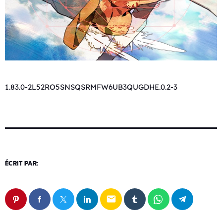
1.83.0-2L52RO5SNSQSRMFW6UB3QUGDHE.0.2-3
ÉCRIT PAR:
email