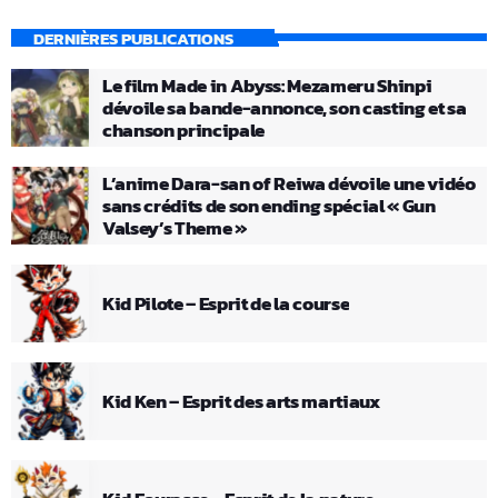
DERNIÈRES PUBLICATIONS
Le film Made in Abyss: Mezameru Shinpi
dévoile sa bande-annonce, son casting et sa
chanson principale
L’anime Dara-san of Reiwa dévoile une vidéo
sans crédits de son ending spécial « Gun
Valsey’s Theme »
Kid Pilote – Esprit de la course
Kid Ken – Esprit des arts martiaux