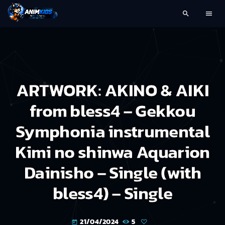
search
menu
ARTWORK: AKINO & AIKI
from bless4 – Gekkou
Symphonia instrumental
Kimi no shinwa Aquarion
Dainisho – Single (with
bless4) – Single
21/04/2024
5
today