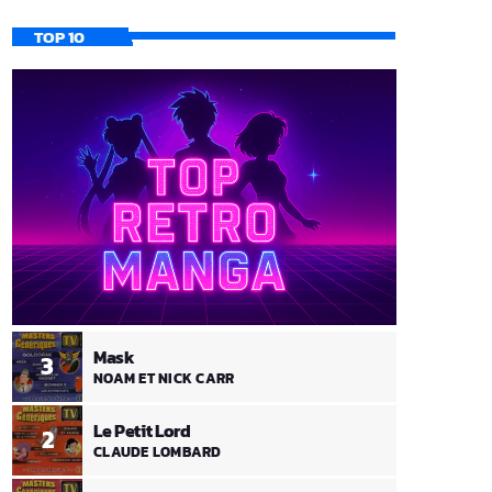
TOP 10
Mask
3
NOAM ET NICK CARR
Le Petit Lord
2
CLAUDE LOMBARD