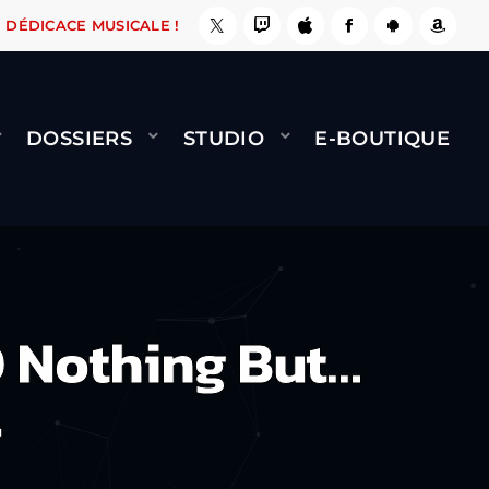
 ÇA LE FAIT !
NAMI
BERNARD MINET - FLY (
DÉDICACE MUSICALE !
DOSSIERS
STUDIO
E-BOUTIQUE
 Nothing But…
4