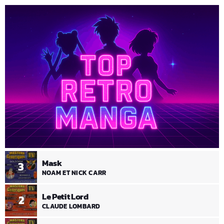
Mask
3
NOAM ET NICK CARR
Le Petit Lord
2
CLAUDE LOMBARD