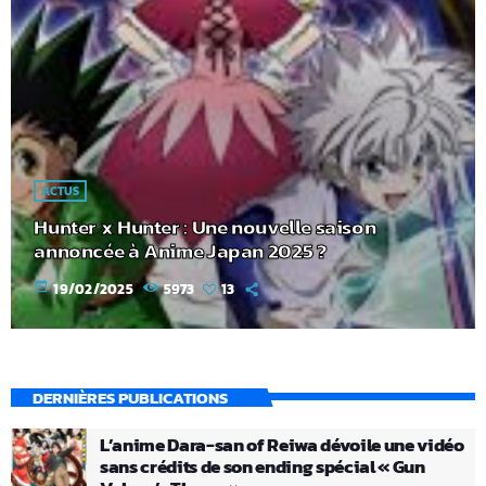
ACTUS
Hunter x Hunter : Une nouvelle saison
annoncée à Anime Japan 2025 ?
today
19/02/2025
5973
13
DERNIÈRES PUBLICATIONS
L’anime Dara-san of Reiwa dévoile une vidéo
sans crédits de son ending spécial « Gun