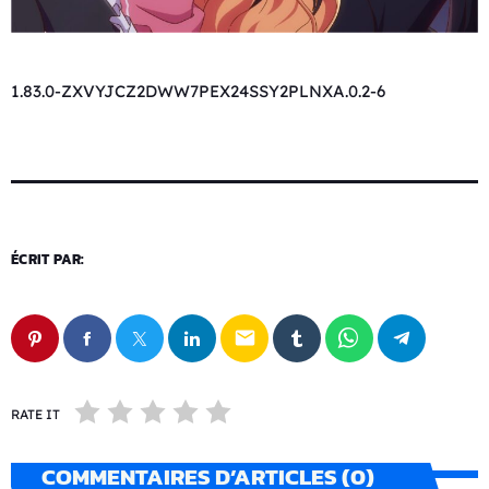
1.83.0-ZXVYJCZ2DWW7PEX24SSY2PLNXA.0.2-6
ÉCRIT PAR:
email
RATE IT
COMMENTAIRES D’ARTICLES (0)