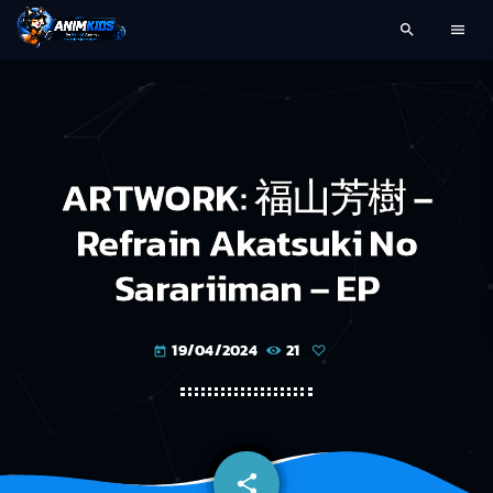
search
menu
ARTWORK: 福山芳樹 –
Refrain Akatsuki No
Sarariiman – EP
19/04/2024
21
today
share
email