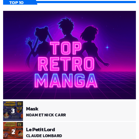
TOP 10
Mask
3
NOAM ET NICK CARR
Le Petit Lord
2
CLAUDE LOMBARD