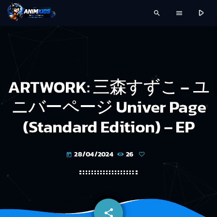
play_arrow
search
menu
ARTWORK: 三森すずこ – ユ
ニバーページ Univer Page
(Standard Edition) – EP
28/04/2024
26
today
share
email