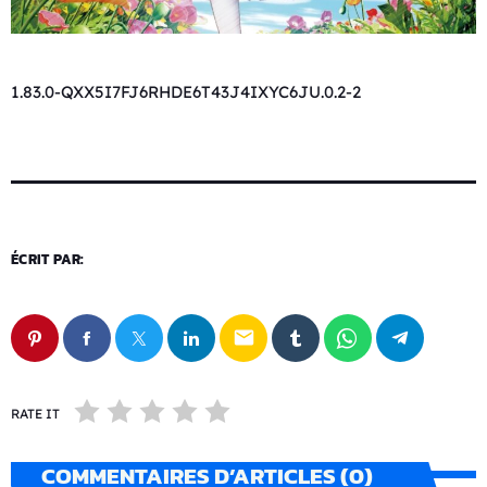
1.83.0-QXX5I7FJ6RHDE6T43J4IXYC6JU.0.2-2
ÉCRIT PAR:
email
RATE IT
COMMENTAIRES D’ARTICLES (0)