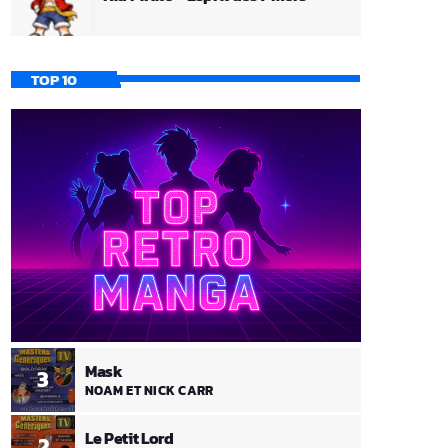
TOP 10
Mask
3
NOAM ET NICK CARR
Le Petit Lord
2