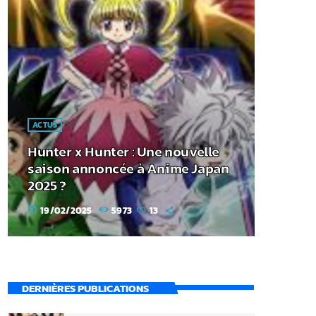
ACTUS
Hunter x Hunter : Une nouvelle
saison annoncée à Anime Japan
2025 ?
19/02/2025
5973
13
today
DERNIÈRES PUBLICATIONS