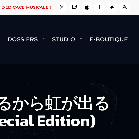
 ÇA LE FAIT !
NAMI
BERNARD MINET - FLY (
DÉDICACE MUSICALE !
DOSSIERS
STUDIO
E-BOUTIQUE
が降るから虹が出る
cial Edition)