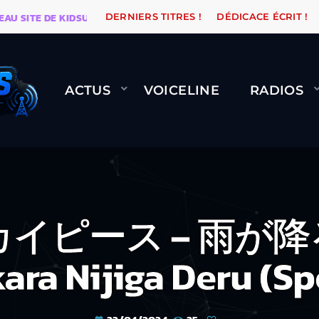
E DE KIDSUNE
WARÉTRO
ORANGE ROAD QUI PASSE,
DERNIERS TITRES !
DÉDICACE ÉCRIT !
ACTUS
VOICELINE
RADIOS
 スカイピース – 雨
ra Nijiga Deru (Spe