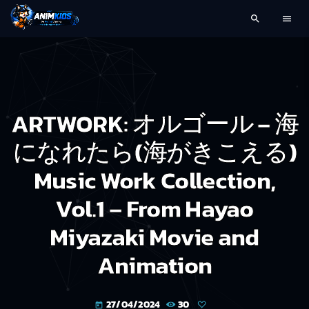
search
menu
ARTWORK: オルゴール – 海
になれたら(海がきこえる)
Music Work Collection,
Vol.1 – From Hayao
Miyazaki Movie and
Animation
27/04/2024
30
today