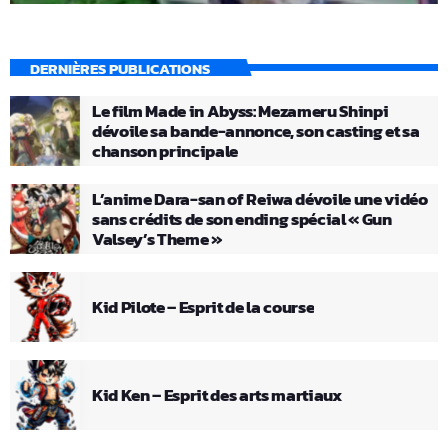
DERNIÈRES PUBLICATIONS
Le film Made in Abyss: Mezameru Shinpi
dévoile sa bande-annonce, son casting et sa
chanson principale
L’anime Dara-san of Reiwa dévoile une vidéo
sans crédits de son ending spécial « Gun
Valsey’s Theme »
Kid Pilote – Esprit de la course
Kid Ken – Esprit des arts martiaux