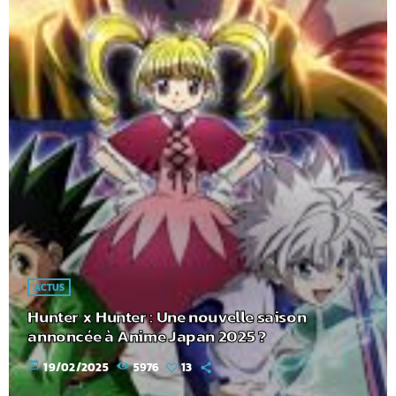
ACTUS
Hunter x Hunter : Une nouvelle saison
annoncée à Anime Japan 2025 ?
today
19/02/2025
5976
13