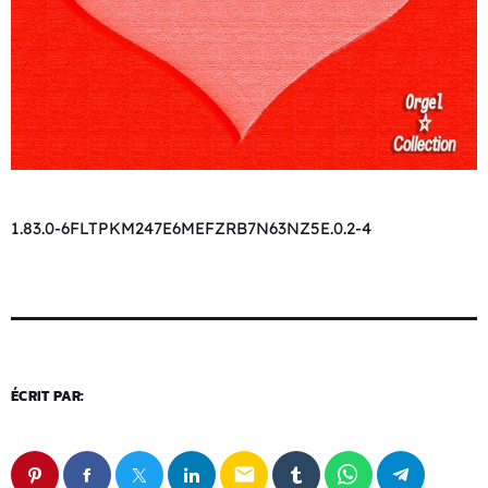
1.83.0-6FLTPKM247E6MEFZRB7N63NZ5E.0.2-4
ÉCRIT PAR:
email