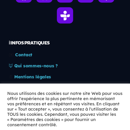
ℹ️ INFOS PRATIQUES
✉️
Contact
🦊
Qui sommes-nous ?
📄
Mentions légales
🔒
Confidentialité
Nous utilisons des cookies sur notre site Web pour vous
offrir l'expérience la plus pertinente en mémorisant
🛡️
RGPD
vos préférences et en répétant vos visites. En cliquant
sur « Tout accepter », vous consentez à l'utilisation de
Copyright © 2026 Animkids. Tous droits réservés.
TOUS les cookies. Cependant, vous pouvez visiter les
« Paramètres des cookies » pour fournir un
consentement contrôlé.