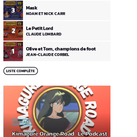
Mask
3
NOAM ET NICK CARR
Le Petit Lord
2
CLAUDE LOMBARD
Olive et Tom, champions de foot
1
JEAN-CLAUDE CORBEL
LISTE COMPLÈTE
PODCAST
Kimagure Orange Road : Le Podcast