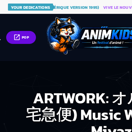
- DRAGON BALL (GÉNÉRIQUE VERSION 1995)
YOUR DEDICATIONS
VIVE LE NOUVEAU S
open_in_new
ch
POP
ARTWORK:
宅急便) Music Wor
Miyaz