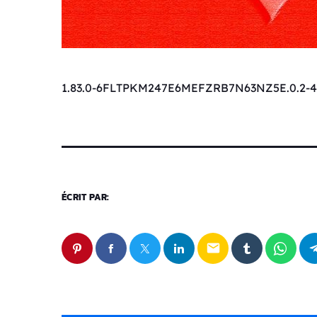
1.83.0-6FLTPKM247E6MEFZRB7N63NZ5E.0.2-4
ÉCRIT PAR:
email