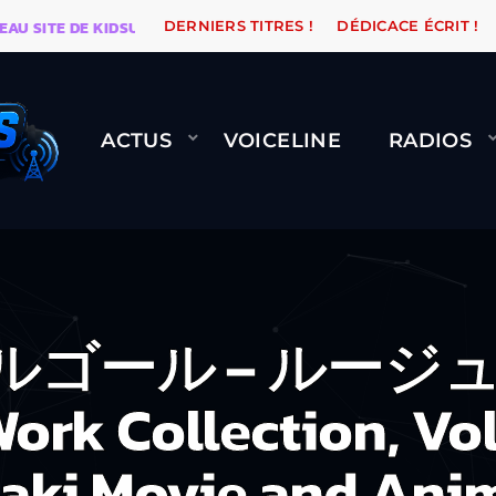
ITE DE KIDSUNE
WARÉTRO
ORANGE ROAD QUI PASSE
DERNIERS TITRES !
DÉDICACE ÉCRIT !
ACTUS
VOICELINE
RADIOS
 オルゴール – ルー
k Collection, Vol
aki Movie and Ani