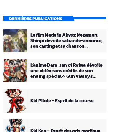
DERNIÈRES PUBLICATIONS
Le film Made in Abyss: Mezameru
Shinpi dévoile sa bande-annonce,
son casting et sa chanson
principale
L’anime Dara-san of Reiwa dévoile
une vidéo sans crédits de son
ending spécial « Gun Valsey’s
Theme »
Kid Pilote – Esprit de la course
Kid Ken – Esprit des arts martiaux