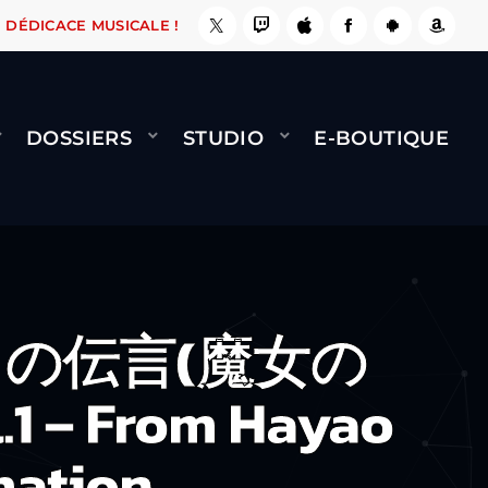
, ÇA LE FAIT !
NAMI
BERNARD MINET - FLY 
DÉDICACE MUSICALE !
DOSSIERS
STUDIO
E-BOUTIQUE
ジュの伝言(魔女の
.1 – From Hayao
mation