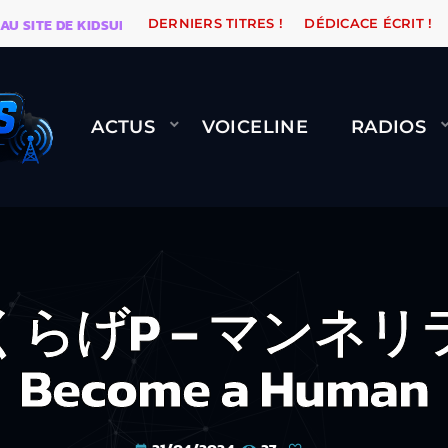
E DE KIDSUNE
WARÉTRO
ORANGE ROAD QUI PASSE,
DERNIERS TITRES !
DÉDICACE ÉCRIT !
ACTUS
VOICELINE
RADIOS
 くらげP – マンネリラ
Become a Human