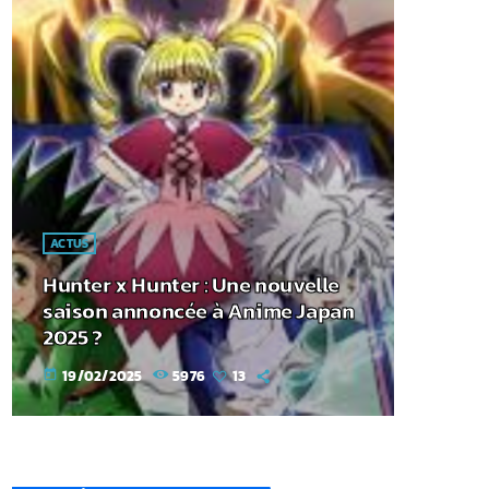
ACTUS
Hunter x Hunter : Une nouvelle
saison annoncée à Anime Japan
2025 ?
19/02/2025
5976
13
today