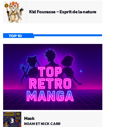
Kid Fourasse – Esprit de la nature
TOP 10
Mask
3
NOAM ET NICK CARR