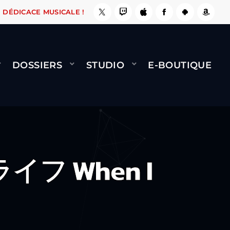
 ÇA LE FAIT !
NAMI
BERNARD MINET - FLY (
DÉDICACE MUSICALE !
DOSSIERS
STUDIO
E-BOUTIQUE
イフ When I