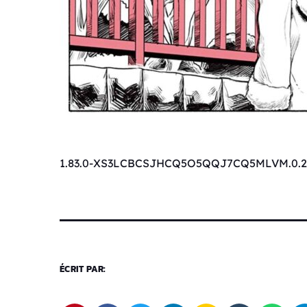
1.83.0-XS3LCBCSJHCQ5O5QQJ7CQ5MLVM.0.2
ÉCRIT PAR: