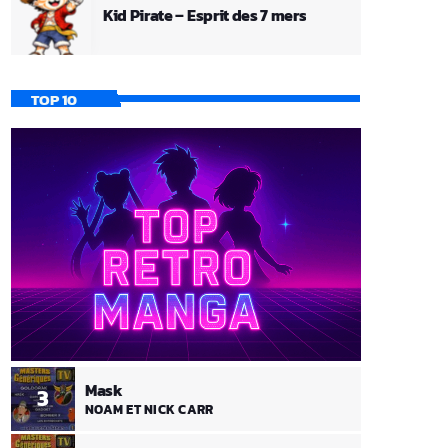
Kid Pirate – Esprit des 7 mers
TOP 10
Mask
3
NOAM ET NICK CARR