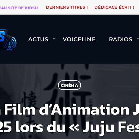
ITE DE KIDSUNE
WARÉTRO
ORANGE ROAD QUI PASS
DERNIERS TITRES !
DÉDICACE ÉCRIT !
ACTUS
VOICELINE
RADIOS
CINÉMA
Film d’Animation 
5 lors du « Juju Fe