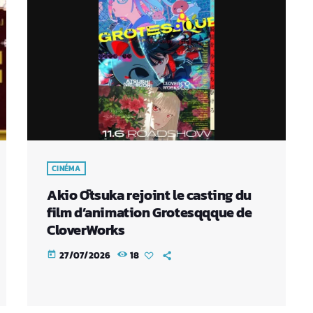
CINÉMA
Akio Ōtsuka rejoint le casting du
film d’animation Grotesqqque de
CloverWorks
27/07/2026
18
today