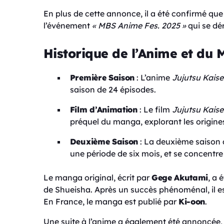
En plus de cette annonce, il a été confirmé qu
l’événement
« MBS Anime Fes. 2025 »
qui se dér
Historique de l’Anime et du 
Première Saison
: L’anime
Jujutsu Kais
saison de 24 épisodes.
Film d’Animation
: Le film
Jujutsu Kaise
préquel du manga, explorant les origine
Deuxième Saison
: La deuxième saison a
une période de six mois, et se concentre
Le manga original, écrit par
Gege Akutami
, a 
de Shueisha. Après un succès phénoménal, il es
En France, le manga est publié par
Ki-oon
.
Une suite à l’anime a également été annoncée,