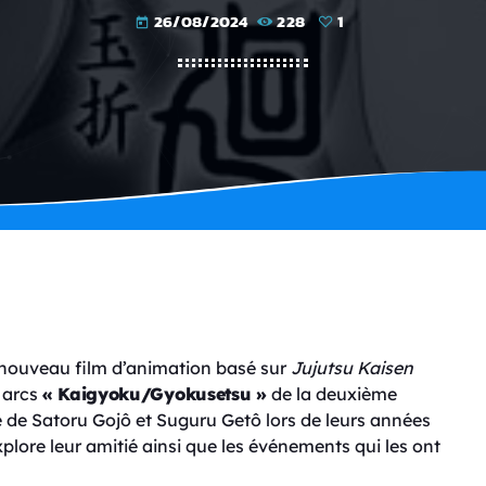
26/08/2024
228
1
today
un nouveau film d’animation basé sur
Jujutsu Kaisen
s arcs
« Kaigyoku/Gyokusetsu »
de la deuxième
e de Satoru Gojô et Suguru Getô lors de leurs années
xplore leur amitié ainsi que les événements qui les ont