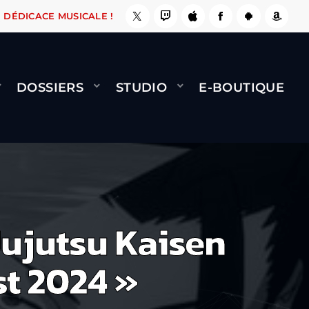
E, ÇA LE FAIT !
NAMI
BERNARD MINET - FLY
DÉDICACE MUSICALE !
DOSSIERS
STUDIO
E-BOUTIQUE
Jujutsu Kaisen
st 2024 »