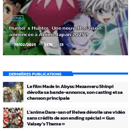
ACTUS
Hunter x Hunter : Une nouvelle saison
annoncée à Anime Japan 2025 ?
today
19/02/2025
5976
13
DERNIÈRES PUBLICATIONS
Le film Made in Abyss: Mezameru Shinpi
dévoile sa bande-annonce, son casting et sa
chanson principale
L’anime Dara-san of Reiwa dévoile une vidéo
sans crédits de son ending spécial « Gun
Valsey’s Theme »