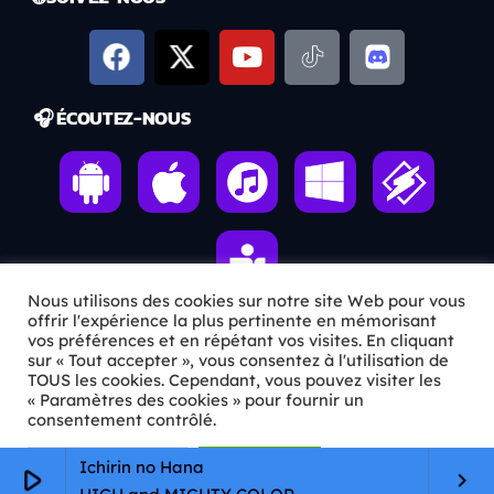
🎧 ÉCOUTEZ-NOUS
Nous utilisons des cookies sur notre site Web pour vous
offrir l'expérience la plus pertinente en mémorisant
vos préférences et en répétant vos visites. En cliquant
sur « Tout accepter », vous consentez à l'utilisation de
ℹ️ INFOS PRATIQUES
TOUS les cookies. Cependant, vous pouvez visiter les
« Paramètres des cookies » pour fournir un
✉️
Contact
consentement contrôlé.
🦊
Qui sommes-nous ?
Paramètres Cookie
Tout accepter
Ichirin no Hana
play_arrow
keyboard_arrow_right