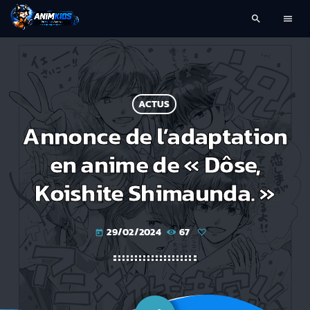
search
menu
ACTUS
Annonce de l’adaptation
en anime de « Dôse,
Koishite Shimaunda. »
29/02/2024
67
today