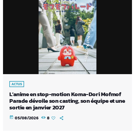
ACTUS
L’anime en stop-motion Koma-Dori Mofmof
Parade dévoile son casting, son équipe et une
sortie en janvier 2027
today
05/08/2026
8