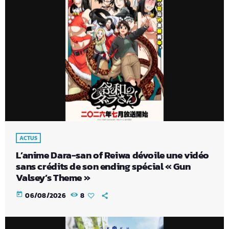
ACTUS
L’anime Dara-san of Reiwa dévoile une vidéo
sans crédits de son ending spécial « Gun
Valsey’s Theme »
today
06/08/2026
8