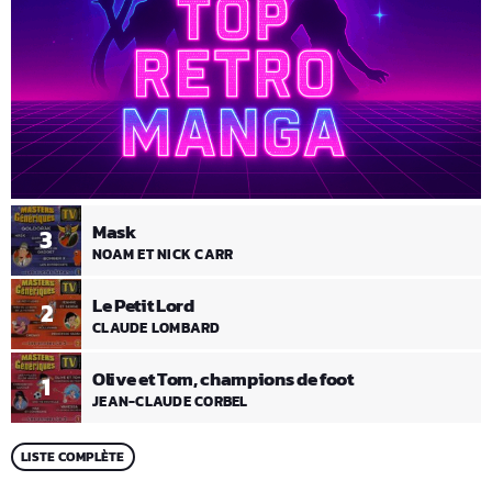
Mask
3
NOAM ET NICK CARR
Le Petit Lord
2
CLAUDE LOMBARD
Olive et Tom, champions de foot
1
JEAN-CLAUDE CORBEL
LISTE COMPLÈTE