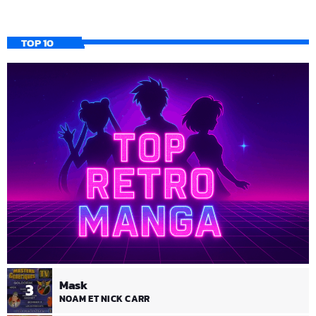
TOP 10
Mask
3
NOAM ET NICK CARR