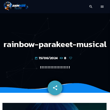
search
menu
rainbow-parakeet-musical
15/06/2024
8
today
share
email