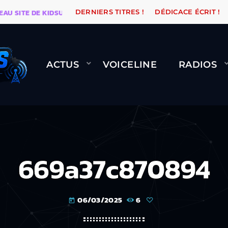
ITE DE KIDSUNE
WARÉTRO
ORANGE ROAD QUI PASSE
DERNIERS TITRES !
DÉDICACE ÉCRIT !
ACTUS
VOICELINE
RADIOS
669a37c870894
06/03/2025
6
today