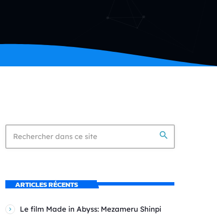
search
ARTICLES RÉCENTS
Le film Made in Abyss: Mezameru Shinpi