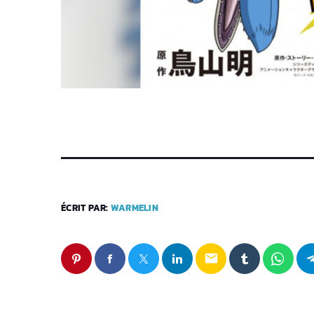
ÉCRIT PAR:
WARMELIN
email