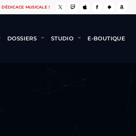
, ÇA LE FAIT !
NAMI
BERNARD MINET - FLY 
DÉDICACE MUSICALE !
DOSSIERS
STUDIO
E-BOUTIQUE