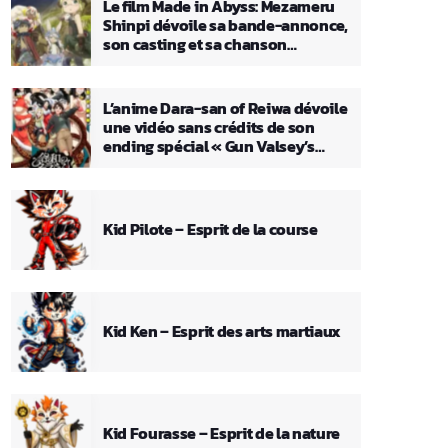
Le film Made in Abyss: Mezameru
Shinpi dévoile sa bande-annonce,
son casting et sa chanson
principale
L’anime Dara-san of Reiwa dévoile
une vidéo sans crédits de son
ending spécial « Gun Valsey’s
Theme »
Kid Pilote – Esprit de la course
Kid Ken – Esprit des arts martiaux
Kid Fourasse – Esprit de la nature