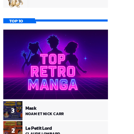
TOP 10
Mask
3
NOAM ET NICK CARR
Le Petit Lord
2
CLAUDE LOMBARD