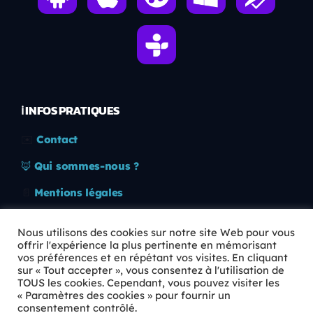
ℹ️ INFOS PRATIQUES
✉️
Contact
🦊
Qui sommes-nous ?
📄
Mentions légales
🔒
Confidentialité
Nous utilisons des cookies sur notre site Web pour vous
offrir l'expérience la plus pertinente en mémorisant
🛡️
RGPD
vos préférences et en répétant vos visites. En cliquant
sur « Tout accepter », vous consentez à l'utilisation de
Copyright © 2026 Animkids. Tous droits réservés.
TOUS les cookies. Cependant, vous pouvez visiter les
« Paramètres des cookies » pour fournir un
consentement contrôlé.