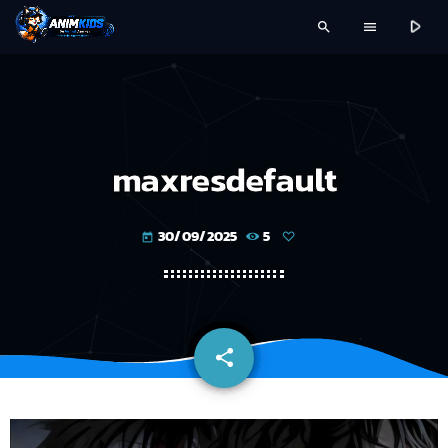
play_arrow
search
menu
maxresdefault
30/09/2025
5
today
share
email