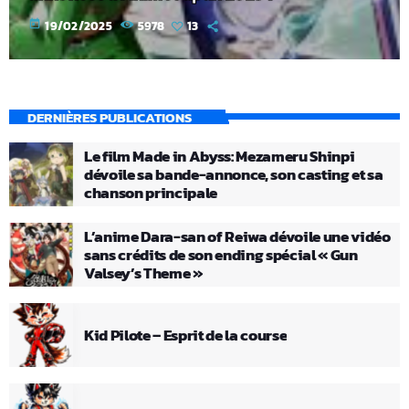
today
19/02/2025
5978
13
DERNIÈRES PUBLICATIONS
Le film Made in Abyss: Mezameru Shinpi
dévoile sa bande-annonce, son casting et sa
chanson principale
L’anime Dara-san of Reiwa dévoile une vidéo
sans crédits de son ending spécial « Gun
Valsey’s Theme »
Kid Pilote – Esprit de la course