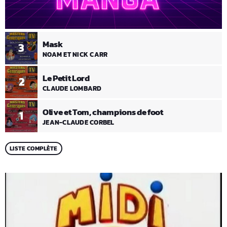
Mask
3
NOAM ET NICK CARR
Le Petit Lord
2
CLAUDE LOMBARD
Olive et Tom, champions de foot
1
JEAN-CLAUDE CORBEL
LISTE COMPLÈTE