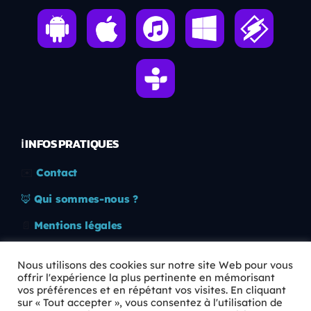
ℹ️ INFOS PRATIQUES
✉️
Contact
🦊
Qui sommes-nous ?
📄
Mentions légales
🔒
Confidentialité
Nous utilisons des cookies sur notre site Web pour vous
offrir l'expérience la plus pertinente en mémorisant
🛡️
RGPD
vos préférences et en répétant vos visites. En cliquant
sur « Tout accepter », vous consentez à l'utilisation de
Copyright © 2026 Animkids. Tous droits réservés.