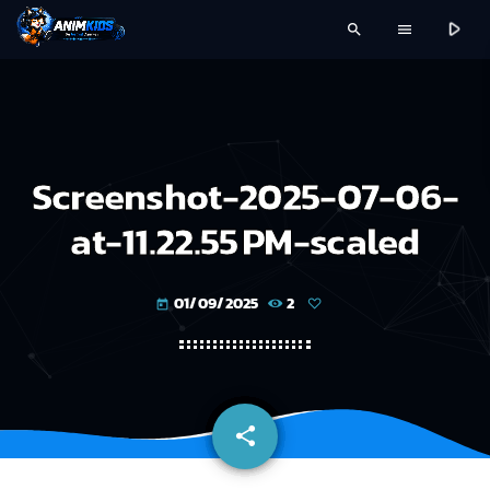
play_arrow
search
menu
Screenshot-2025-07-06-
at-11.22.55 PM-scaled
01/09/2025
2
today
share
email