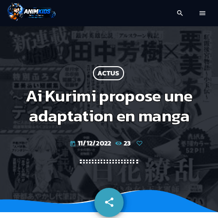
search
menu
ACTUS
Ai Kurimi propose une
adaptation en manga
11/12/2022
23
today
share
email