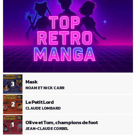
Mask
3
NOAM ET NICK CARR
Le Petit Lord
2
CLAUDE LOMBARD
Olive et Tom, champions de foot
1
JEAN-CLAUDE CORBEL