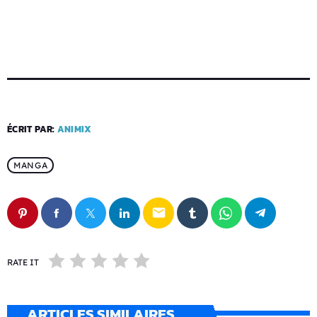
ÉCRIT PAR:
ANIMIX
MANGA
email
RATE IT
ARTICLES SIMILAIRES