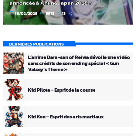
annoncée à Anime Japan 2025 ?
today
19/02/2025
5973
13
DERNIÈRES PUBLICATIONS
L’anime Dara-san of Reiwa dévoile une vidéo
sans crédits de son ending spécial « Gun
Valsey’s Theme »
Kid Pilote – Esprit de la course
Kid Ken – Esprit des arts martiaux