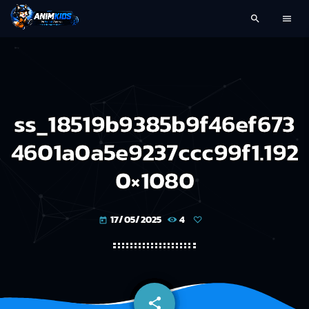
search
menu
ss_18519b9385b9f46ef673
4601a0a5e9237ccc99f1.192
0×1080
17/05/2025
4
today
share
email