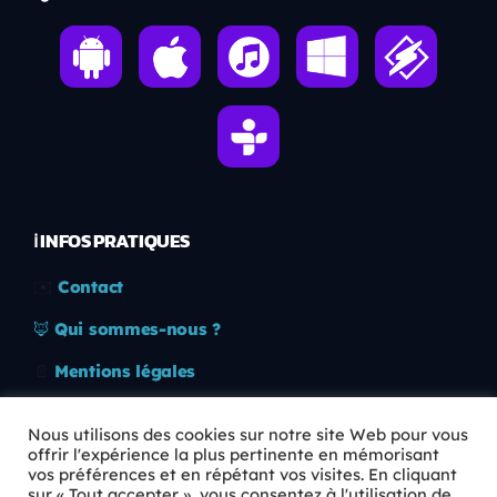
ℹ️ INFOS PRATIQUES
✉️
Contact
🦊
Qui sommes-nous ?
📄
Mentions légales
🔒
Confidentialité
Nous utilisons des cookies sur notre site Web pour vous
offrir l'expérience la plus pertinente en mémorisant
🛡️
RGPD
vos préférences et en répétant vos visites. En cliquant
sur « Tout accepter », vous consentez à l'utilisation de