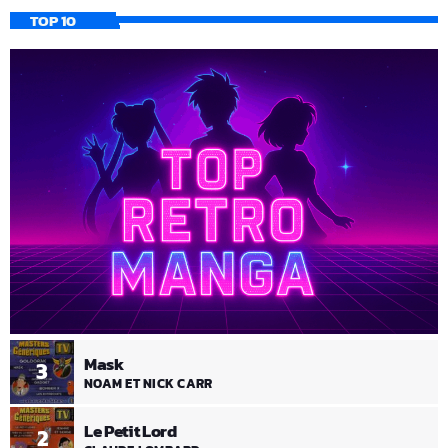
TOP 10
Mask
3
NOAM ET NICK CARR
Le Petit Lord
2