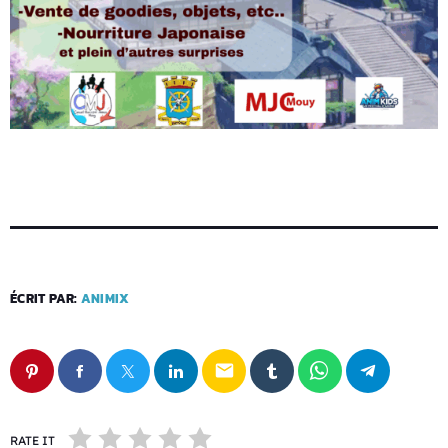
ÉCRIT PAR:
ANIMIX
email
RATE IT