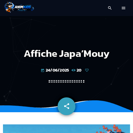
search
menu
Affiche Japa’Mouy
24/06/2025
20
today
share
email