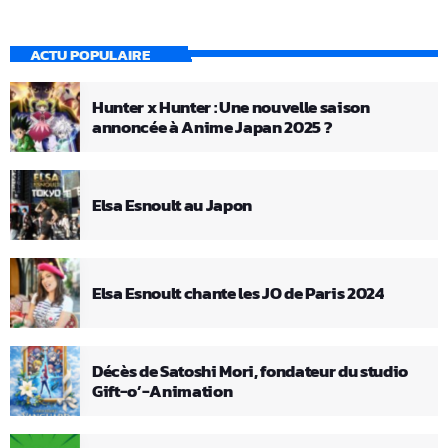
ACTU POPULAIRE
Hunter x Hunter : Une nouvelle saison
annoncée à Anime Japan 2025 ?
Elsa Esnoult au Japon
Elsa Esnoult chante les JO de Paris 2024
Décès de Satoshi Mori, fondateur du studio
Gift-o’-Animation