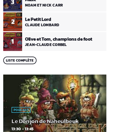
3
NOAM ET NICK CARR
Le Petit Lord
2
CLAUDE LOMBARD
Olive et Tom, champions de foot
1
JEAN-CLAUDE CORBEL
LISTE COMPLÈTE
PODCAST
Le Donjon de Naheulbeuk
13:30 - 13:45