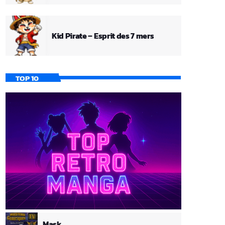
Kid Pirate – Esprit des 7 mers
TOP 10
Mask