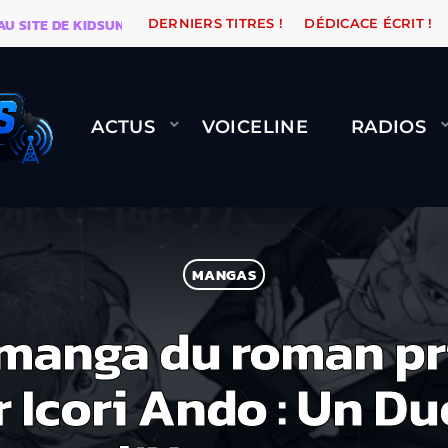
TE DE KIDSUNE
WARÉTRO
ORANGE ROAD QUI PASSE
DERNIERS TITRES !
DÉDICACE ÉCRIT !
ACTUS
VOICELINE
RADIOS
MANGAS
manga du roman p
Icori Ando : Un Du