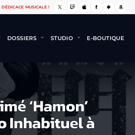
, ÇA LE FAIT !
NAMI
BERNARD MINET - FLY 
DÉDICACE MUSICALE !
DOSSIERS
STUDIO
E-BOUTIQUE
rimé ‘Hamon’
o Inhabituel à