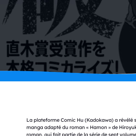
La plateforme Comic Hu (Kadokawa) a révélé su
manga adapté du roman « Hamon » de Hiroyuki 
roman, qui fait partie de la série de sept volume