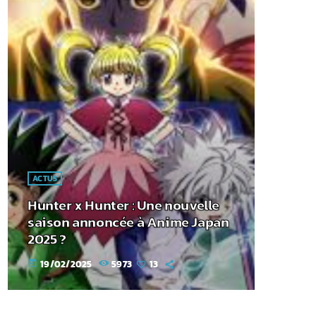
ACTUS
Hunter x Hunter : Une nouvelle
saison annoncée à Anime Japan
2025 ?
19/02/2025
5973
13
today