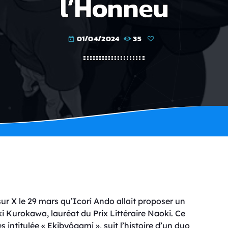
l’Honneu
01/04/2024
35
today
r X le 29 mars qu’Icori Ando allait proposer un
Kurokawa, lauréat du Prix Littéraire Naoki. Ce
s intitulée « Ekibyôgami », suit l’histoire d’un duo