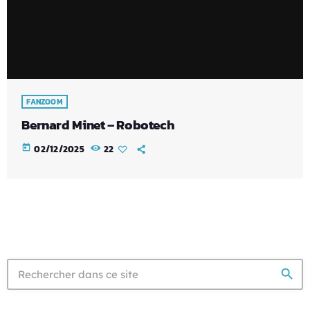
FANZOOM
Bernard Minet – Robotech
today
02/12/2025
22
search