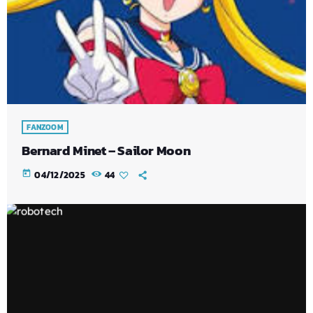
FANZOOM
Bernard Minet – Sailor Moon
today
04/12/2025
44