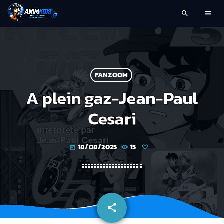
search
menu
FANZOOM
A plein gaz-Jean-Paul
Cesari
18/08/2025
15
today
share
email