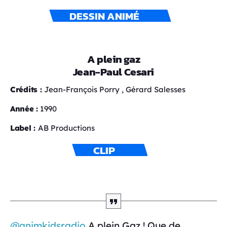
DESSIN ANIMÉ
A plein gaz
Jean-Paul Cesari
Crédits :
Jean-François Porry , Gérard Salesses
Année :
1990
Label :
AB Productions
CLIP
@animkidsradio
A plein Gaz ! Que de