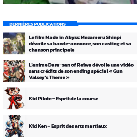
DERNIÈRES PUBLICATIONS
Le film Made in Abyss: Mezameru Shinpi
dévoile sa bande-annonce, son casting et sa
chanson principale
L’anime Dara-san of Reiwa dévoile une vidéo
sans crédits de son ending spécial « Gun
Valsey’s Theme »
Kid Pilote – Esprit de la course
Kid Ken – Esprit des arts martiaux