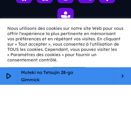
Nous utilisons des cookies sur notre site Web pour vous
offrir l'expérience la plus pertinente en mémorisant
vos préférences et en répétant vos visites. En cliquant
ℹ️ INFOS PRATIQUES
sur « Tout accepter », vous consentez à l'utilisation de
TOUS les cookies. Cependant, vous pouvez visiter les
« Paramètres des cookies » pour fournir un
✉️
Contact
consentement contrôlé.
🦊
Qui sommes-nous ?
Paramètres Cookie
Tout accepter
Muteki no Tetsujin 28-go
play_arrow
keyboard_arrow_right
📄
Mentions légales
Gimmick
🔒
Confidentialité
🛡️
RGPD
Copyright © 2026 Animkids. Tous droits réservés.