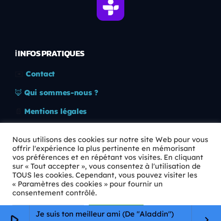
ℹ️ INFOS PRATIQUES
✉️
Contact
🦊
Qui sommes-nous ?
📄
Mentions légales
🔒
Confidentialité
Nous utilisons des cookies sur notre site Web pour vous
offrir l'expérience la plus pertinente en mémorisant
🛡️
RGPD
vos préférences et en répétant vos visites. En cliquant
sur « Tout accepter », vous consentez à l'utilisation de
Copyright © 2026 Animkids. Tous droits réservés.
TOUS les cookies. Cependant, vous pouvez visiter les
« Paramètres des cookies » pour fournir un
consentement contrôlé.
Paramètres Cookie
Tout accepter
Je suis ton meilleur ami (De "Aladdin")
play_arrow
keyboard_arrow_right