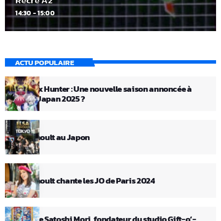
Récré A2
14:30 - 15:00
ACTU POPULAIRE
Hunter x Hunter : Une nouvelle saison annoncée à
Anime Japan 2025 ?
Elsa Esnoult au Japon
Elsa Esnoult chante les JO de Paris 2024
Décès de Satoshi Mori, fondateur du studio Gift-o’-