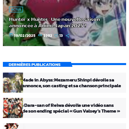
ACTUS
Hunter x Hunter : Une nouvelle saison
annoncée à Anime Japan 2025 ?
today
19/02/2025
5982
13
DERNIÈRES PUBLICATIONS
Le film Made in Abyss: Mezameru Shinpi dévoile sa
bande-annonce, son casting et sa chanson principale
L’anime Dara-san of Reiwa dévoile une vidéo sans
crédits de son ending spécial « Gun Valsey’s Theme »