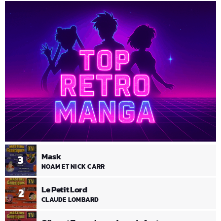
Mask
3
NOAM ET NICK CARR
Le Petit Lord
2
CLAUDE LOMBARD