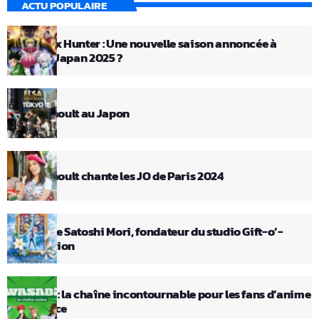
ACTU POPULAIRE
Hunter x Hunter : Une nouvelle saison annoncée à
Anime Japan 2025 ?
Elsa Esnoult au Japon
Elsa Esnoult chante les JO de Paris 2024
Décès de Satoshi Mori, fondateur du studio Gift-o’-
Animation
Wasabi : la chaîne incontournable pour les fans d’anime
en France