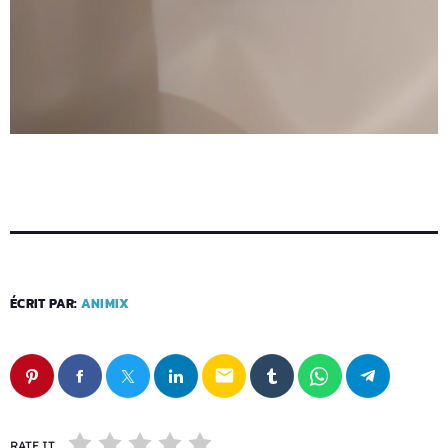
ÉCRIT PAR:
ANIMIX
email
RATE IT