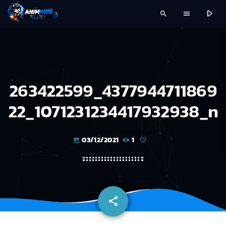
play_arrow
search
menu
263422599_4377944711869
22_1071231234417932938_n
03/12/2021
1
today
share
email