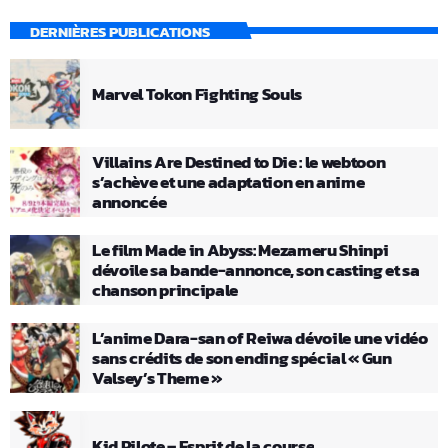
DERNIÈRES PUBLICATIONS
Marvel Tokon Fighting Souls
Villains Are Destined to Die : le webtoon
s’achève et une adaptation en anime
annoncée
Le film Made in Abyss: Mezameru Shinpi
dévoile sa bande-annonce, son casting et sa
chanson principale
L’anime Dara-san of Reiwa dévoile une vidéo
sans crédits de son ending spécial « Gun
Valsey’s Theme »
Kid Pilote – Esprit de la course