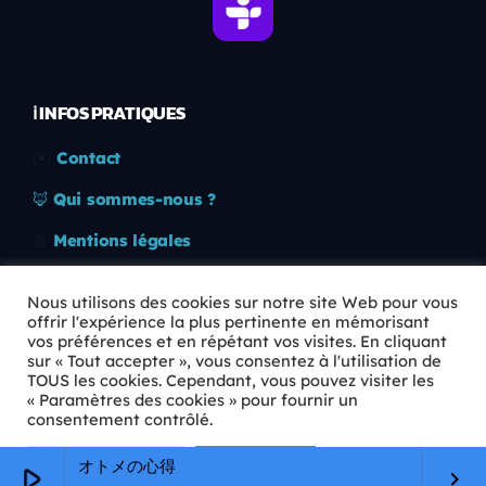
ℹ️ INFOS PRATIQUES
✉️
Contact
🦊
Qui sommes-nous ?
📄
Mentions légales
🔒
Confidentialité
Nous utilisons des cookies sur notre site Web pour vous
offrir l'expérience la plus pertinente en mémorisant
🛡️
RGPD
vos préférences et en répétant vos visites. En cliquant
sur « Tout accepter », vous consentez à l'utilisation de
Copyright © 2026 Animkids. Tous droits réservés.
TOUS les cookies. Cependant, vous pouvez visiter les
« Paramètres des cookies » pour fournir un
consentement contrôlé.
Paramètres Cookie
Tout accepter
オトメの心得
play_arrow
keyboard_arrow_right