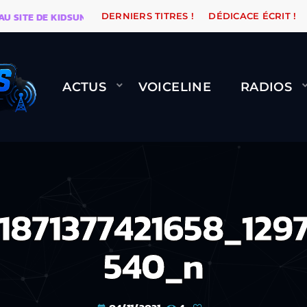
TE DE KIDSUNE
WARÉTRO
ORANGE ROAD QUI PASSE
DERNIERS TITRES !
DÉDICACE ÉCRIT !
ACTUS
VOICELINE
RADIOS
1871377421658_129
540_n