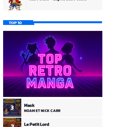
TOP 10
Mask
3
NOAM ET NICK CARR
Le Petit Lord
2