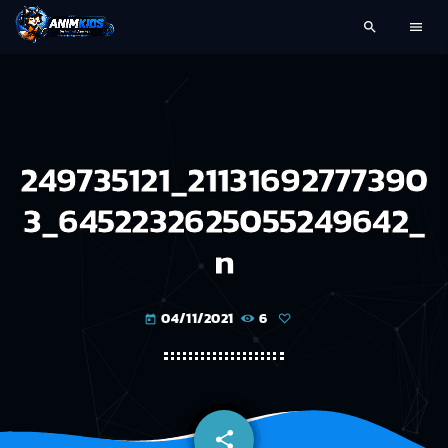
search
menu
249735121_21131692777390
3_6452232625055249642_
n
04/11/2021
6
today
share
email