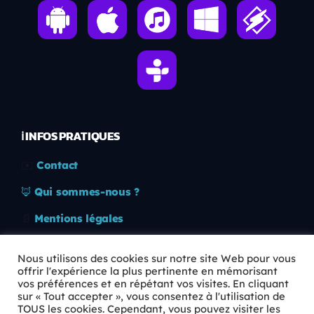
ℹ️ INFOS PRATIQUES
✉️
Contact
🦊
Qui sommes-nous ?
📄
Mentions légales
🔒
Confidentialité
Nous utilisons des cookies sur notre site Web pour vous
offrir l'expérience la plus pertinente en mémorisant
🛡️
RGPD
vos préférences et en répétant vos visites. En cliquant
sur « Tout accepter », vous consentez à l'utilisation de
Copyright © 2026 Animkids. Tous droits réservés.
TOUS les cookies. Cependant, vous pouvez visiter les