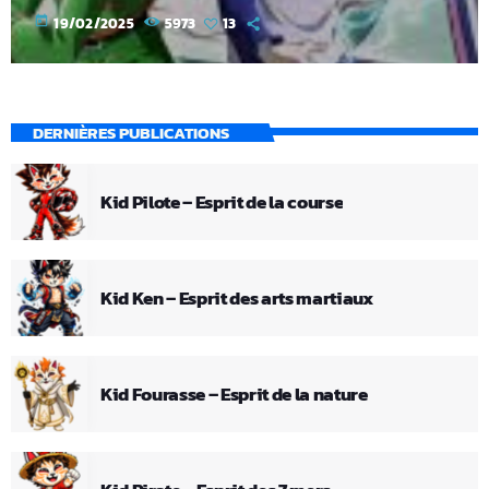
today
19/02/2025
5973
13
DERNIÈRES PUBLICATIONS
Kid Pilote – Esprit de la course
Kid Ken – Esprit des arts martiaux
Kid Fourasse – Esprit de la nature