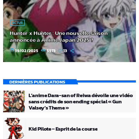
ACTUS
Hunter x Hunter : Une nouvelle saison
annoncée à Anime Japan 2025 ?
today
19/02/2025
5973
13
DERNIÈRES PUBLICATIONS
L’anime Dara-san of Reiwa dévoile une vidéo
sans crédits de son ending spécial « Gun
Valsey’s Theme »
Kid Pilote – Esprit de la course