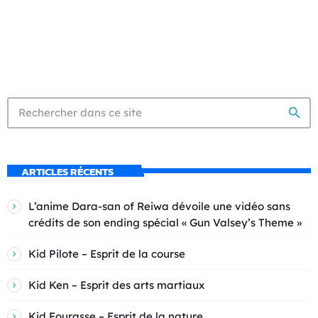
search
ARTICLES RÉCENTS
L’anime Dara-san of Reiwa dévoile une vidéo sans
crédits de son ending spécial « Gun Valsey’s Theme »
Kid Pilote – Esprit de la course
Kid Ken – Esprit des arts martiaux
Kid Fourasse – Esprit de la nature