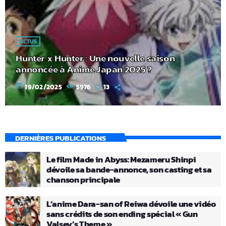
ACTUS
Hunter x Hunter : Une nouvelle saison
annoncée à Anime Japan 2025 ?
today
19/02/2025
5976
13
DERNIÈRES PUBLICATIONS
Le film Made in Abyss: Mezameru Shinpi
dévoile sa bande-annonce, son casting et sa
chanson principale
L’anime Dara-san of Reiwa dévoile une vidéo
sans crédits de son ending spécial « Gun
Valsey’s Theme »