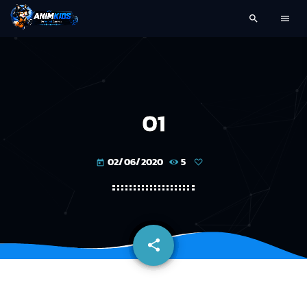
search
menu
01
02/06/2020
5
today
share
email