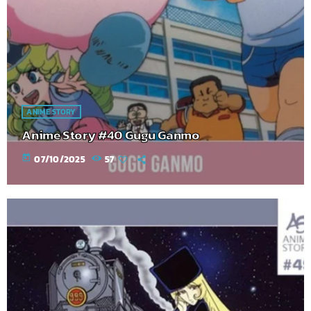
ANIME STORY
Anime Story #40 Gugu Ganmo
today
07/10/2025
57