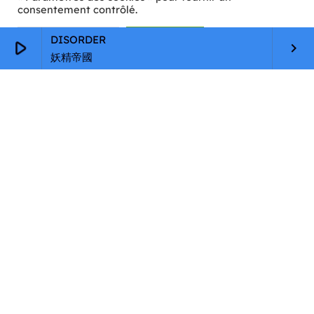
consentement contrôlé.
Paramètres Cookie
Tout accepter
DISORDER
play_arrow
keyboard_arrow_right
妖精帝國
ANIME STORY
Anime Story #60 Emi Magique
today
19/09/2025
92