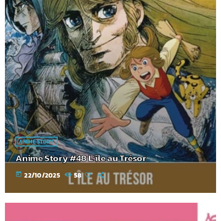
ANIME STORY
Anime Story #48 L’île au Trésor
today
22/10/2025
58