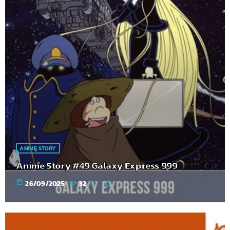
ANIME STORY
Anime Story #49 Galaxy Express 999
today
26/09/2025
32