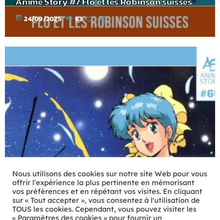
Anime Story #7 Flo et les Robinson suisses
today
24/09/2025
63
Nous utilisons des cookies sur notre site Web pour vous
offrir l'expérience la plus pertinente en mémorisant
vos préférences et en répétant vos visites. En cliquant
sur « Tout accepter », vous consentez à l'utilisation de
TOUS les cookies. Cependant, vous pouvez visiter les
« Paramètres des cookies » pour fournir un