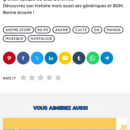
Découvrez son histoire mais aussi ses génériques et BGM.
Bonne écoute !
ANIME STORY
80-90
ANIME
CULTE
DA
MANGA
MUSIQUE
NOSTALGIE
email
RATE IT
VOUS AIMEREZ AUSSI