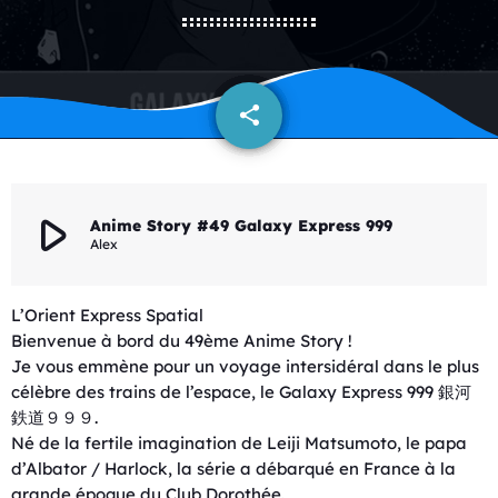
share
email
play_arrow
Anime Story #49 Galaxy Express 999
Alex
L’Orient Express Spatial
Bienvenue à bord du 49ème Anime Story !
Je vous emmène pour un voyage intersidéral dans le plus
célèbre des trains de l’espace, le Galaxy Express 999 銀河
鉄道９９９.
Né de la fertile imagination de Leiji Matsumoto, le papa
d’Albator / Harlock, la série a débarqué en France à la
grande époque du Club Dorothée.