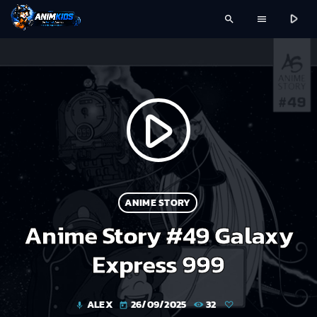
play_arrow
search
menu
play_arrow
ANIME STORY
Anime Story #49 Galaxy
Express 999
ALEX
26/09/2025
32
mic
today