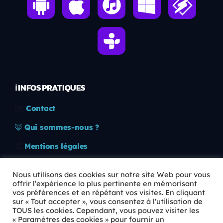
ℹ️ INFOS PRATIQUES
✉️
Contact
🦊
Qui sommes-nous ?
📄
Mentions légales
🔒
Confidentialité
Nous utilisons des cookies sur notre site Web pour vous
offrir l'expérience la plus pertinente en mémorisant
🛡️
RGPD
vos préférences et en répétant vos visites. En cliquant
sur « Tout accepter », vous consentez à l'utilisation de
Copyright © 2026 Animkids. Tous droits réservés.
TOUS les cookies. Cependant, vous pouvez visiter les
« Paramètres des cookies » pour fournir un