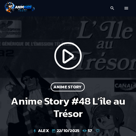
search
menu
play_arrow
ANIME STORY
Anime Story #48 L’île au
Trésor
ALEX
22/10/2025
57
mic
today