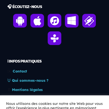
🎧 ÉCOUTEZ-NOUS
ℹ️ INFOS PRATIQUES
✉️
Contact
🦊
Qui sommes-nous ?
📄
Mentions légales
🔒
Confidentialité
Nous utilisons des cookies sur notre site Web pour vous
offrir l'expérience la plus pertinente en mémorisant
🛡️
RGPD