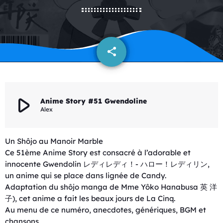
share
email
play_arrow
Anime Story #51 Gwendoline
Alex
Un Shôjo au Manoir Marble
Ce 51ème Anime Story est consacré à l’adorable et
innocente Gwendolin レディレディ！- ハロー！レディリン,
un anime qui se place dans lignée de Candy.
Adaptation du shôjo manga de Mme Yôko Hanabusa 英 洋
子), cet anime a fait les beaux jours de La Cinq.
Au menu de ce numéro, anecdotes, génériques, BGM et
chansons.