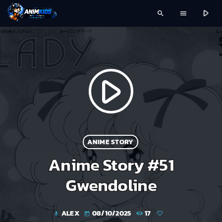
play_arrow
search
menu
play_arrow
ANIME STORY
Anime Story #51
Gwendoline
ALEX
08/10/2025
17
mic
today