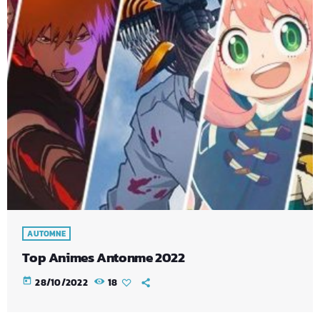
AUTOMNE
Top Animes Antonme 2022
today
28/10/2022
18