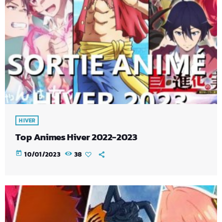
HIVER
Top Animes Hiver 2022-2023
today
10/01/2023
38