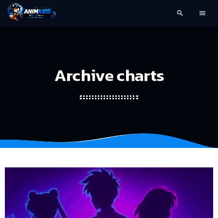
search
menu
Archive charts