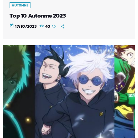
AUTOMNE
Top 10 Autonme 2023
today
17/10/2023
40