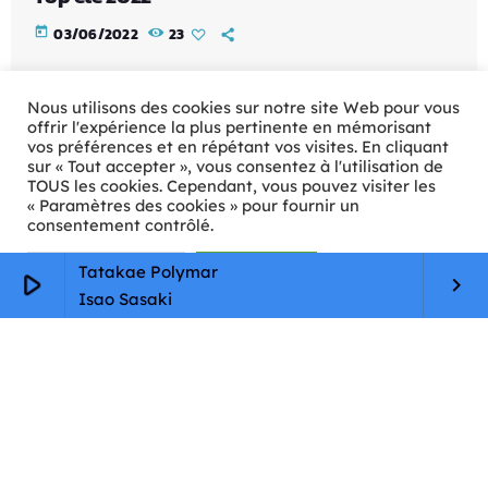
today
03/06/2022
23
Nous utilisons des cookies sur notre site Web pour vous
offrir l'expérience la plus pertinente en mémorisant
vos préférences et en répétant vos visites. En cliquant
sur « Tout accepter », vous consentez à l'utilisation de
TOUS les cookies. Cependant, vous pouvez visiter les
« Paramètres des cookies » pour fournir un
consentement contrôlé.
Paramètres Cookie
Tout accepter
Tatakae Polymar
play_arrow
keyboard_arrow_right
Isao Sasaki