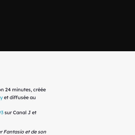
on 24 minutes, créée
ry
et diffusée au
93
sur Canal J et
r Fantasio et de son