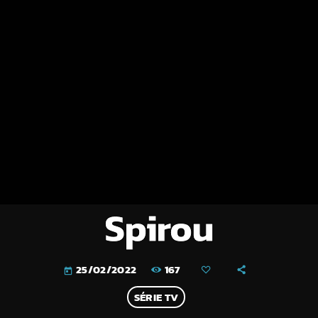
Spirou
167
25/02/2022
today
SÉRIE TV