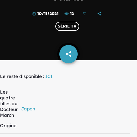
12
10/11/2021
today
SÉRIE TV
share
email
Le reste disponible :
ICI
Les
quatre
filles du
Japon
Docteur
March
Origine