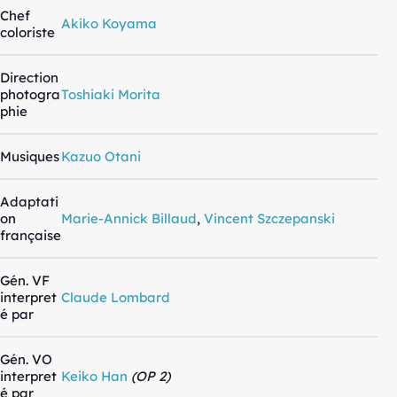
Chef
Akiko Koyama
coloriste
Direction
photogra
Toshiaki Morita
phie
Musiques
Kazuo Otani
Adaptati
on
Marie-Annick Billaud
,
Vincent Szczepanski
française
Gén. VF
interpret
Claude Lombard
é par
Gén. VO
interpret
Keiko Han
(OP 2)
é par