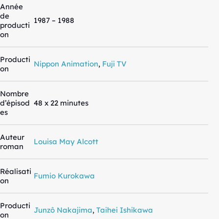
Année
de
1987 – 1988
producti
on
Producti
Nippon Animation
,
Fuji TV
on
Nombre
d’épisod
48 x 22 minutes
es
Auteur
Louisa May Alcott
roman
Réalisati
Fumio Kurokawa
on
Producti
Junzô Nakajima
,
Taihei Ishikawa
on