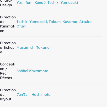
Chara-
Yoshifumi Kondô
,
Toshiki Yamazaki
Design
Direction
de
Toshiki Yamazaki
,
Takumi Koyama
,
Atsuko
l’animati
Otani
on
Direction
artistiqu
Masamichi Takano
e
Concepti
on /
Shôhei Kawamoto
Rech.
Décors
Direction
du
Jun’Ichi Hashimoto
layout