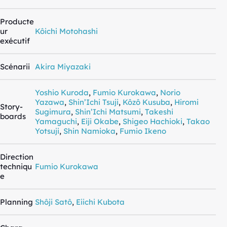
Producte
ur
Kôichi Motohashi
exécutif
Scénarii
Akira Miyazaki
Yoshio Kuroda
,
Fumio Kurokawa
,
Norio
Yazawa
,
Shin’Ichi Tsuji
,
Kôzô Kusuba
,
Hiromi
Story-
Sugimura
,
Shin’Ichi Matsumi
,
Takeshi
boards
Yamaguchi
,
Eiji Okabe
,
Shigeo Hachioki
,
Takao
Yotsuji
,
Shin Namioka
,
Fumio Ikeno
Direction
techniqu
Fumio Kurokawa
e
Planning
Shôji Satô
,
Eiichi Kubota