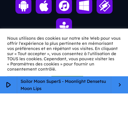
Nous utilisons des cookies sur notre site Web pour vous
offrir l'expérience la plus pertinente en mémorisant
vos préférences et en répétant vos visites. En cliquant
ℹ️ INFOS PRATIQUES
sur « Tout accepter », vous consentez à l'utilisation de
TOUS les cookies. Cependant, vous pouvez visiter les
« Paramètres des cookies » pour fournir un
✉️
Contact
consentement contrôlé.
🦊
Qui sommes-nous ?
Paramètres Cookie
Tout accepter
Sailor Moon SuperS - Moonlight Densetsu
play_arrow
keyboard_arrow_right
📄
Mentions légales
Moon Lips
🔒
Confidentialité
🛡️
RGPD
Copyright © 2026 Animkids. Tous droits réservés.