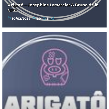
Arigatô – Joséphine Lemercier & Bruno de la
Cruz
today
10/02/2024
30
3