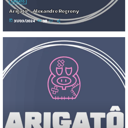
ARIGATÔ
Arigatô – Alexandre Regreny
today
31/03/2024
38