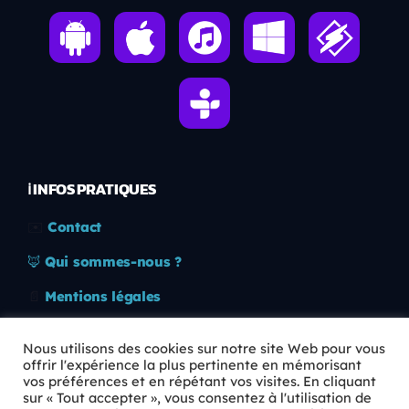
ℹ️ INFOS PRATIQUES
✉️
Contact
🦊
Qui sommes-nous ?
📄
Mentions légales
🔒
Confidentialité
Nous utilisons des cookies sur notre site Web pour vous
offrir l'expérience la plus pertinente en mémorisant
🛡️
RGPD
vos préférences et en répétant vos visites. En cliquant
sur « Tout accepter », vous consentez à l'utilisation de
Copyright © 2026 Animkids. Tous droits réservés.