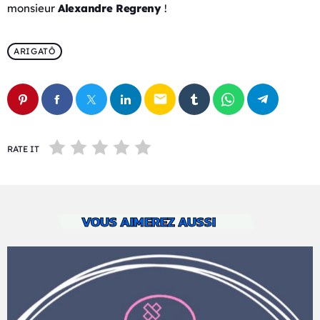
monsieur
Alexandre Regreny
!
ARIGATÔ
email
RATE IT
VOUS AIMEREZ AUSSI