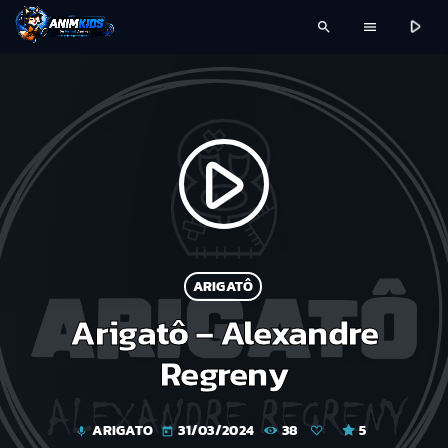
play_arrow
search
menu
play_arrow
ARIGATÔ
Arigatô – Alexandre
Regreny
ARIGATO
31/03/2024
38
5
mic
today