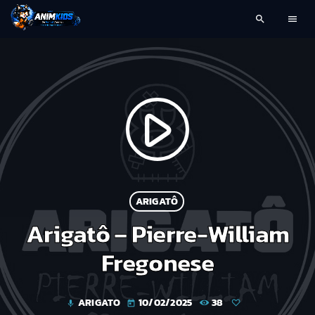
search
menu
play_arrow
ARIGATÔ
Arigatô – Pierre-William
Fregonese
ARIGATO
10/02/2025
38
mic
today