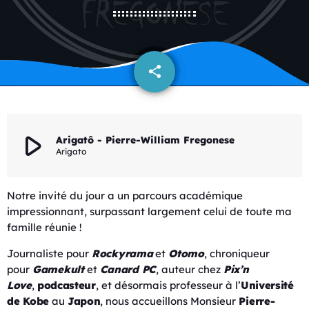
share
email
play_arrow
Arigatô - Pierre-William Fregonese
Arigato
Notre invité du jour a un parcours académique
impressionnant, surpassant largement celui de toute ma
famille réunie !
Journaliste pour
Rockyrama
et
Otomo
, chroniqueur
pour
Gamekult
et
Canard PC
, auteur chez
Pix’n
Love
,
podcasteur
, et désormais professeur à l’
Université
de Kobe
au
Japon
, nous accueillons Monsieur
Pierre-