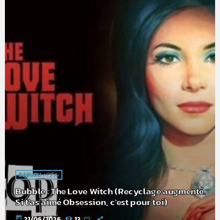
BABURU バブル
Bubble : The Love Witch (Recyclage augmenté.
Si t'as aimé Obsession, c'est pour toi)
today
21/06/2026
12