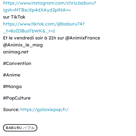
https://www.instagram.com/chris.baburu?
igsh=MTBscXp4dXAyd2plNA==
sur TikTok
https://www.tiktok.com/@baburu74?
_t=8oIDBusTbWK&_r=1
Et le vendredi soir à 21h sur @AnimixFrance
@Animix_le_mag
animag.net
#Convention
#Anime
#Manga
#PopCulture
Source:
https://galaxiepop.fr/
BABURU バブル