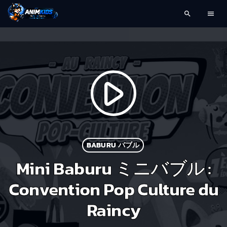
search
menu
play_arrow
BABURU バブル
Mini Baburu ミニバブル :
Convention Pop Culture du
Raincy