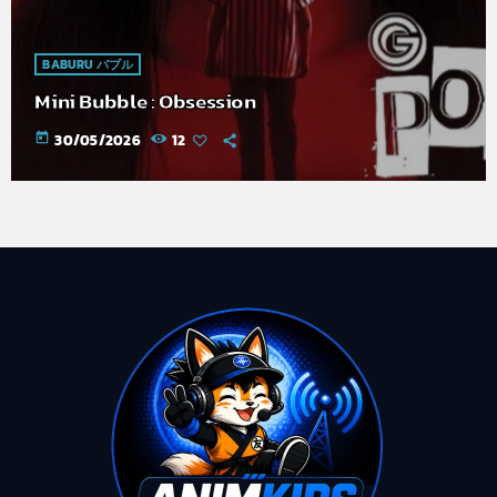
BABURU バブル
Mini Bubble : Obsession
today
30/05/2026
12