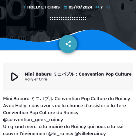
HOLLY ET CHRIS
05/10/2024
7
mic
today
share
email
play_arrow
Mini Baburu ミニバブル : Convention Pop Culture du R
Holly et Chris
Mini Baburu ミニバブル Convention Pop Culture du Raincy
Avec Holly, nous avons eu la chance d'assister à la 1ere
Convention Pop Culture du Raincy
@convention_geek_raincy
Un grand merci à la mairie du Raincy qui nous a laissé
couvrir l'évènement @le_raincy @villeleraincy