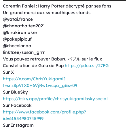
Corentin Faniel : Harry Potter décrypté par ses fans
Un grand merci aux sympathiques stands
@yatai.france
@chanathaitea2021
@kirakiramaker
@pokepiplouf
@chocolonaa
linktr.ee/susan_grrr
Vous pouvez retrouver Baburu バブル sur le flux
Constellation de Galaxie Pop
https://pdca.st/27FG
Sur X
https://x.com/ChrisYukigami?
t=snz8pVfX0H6VjRw1wcqa_g&s=09
Sur BlueSky
https://bsky.app/profile/chrisyukigami.bsky.social
Sur Facebook
https://www.facebook.com/profile.php?
id=61554980745999
Sur Instagram