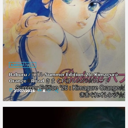
BABURU バブル
Baburu バブル Summer Edition '26 : Kimagure
Orange☆Road きまぐれオレンジ☆ロード
today
21/07/2026
8