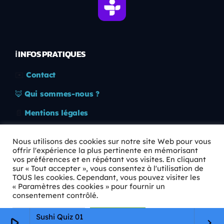
ℹ️ INFOS PRATIQUES
✉️
Contact
🦊
Qui sommes-nous ?
📄
Mentions légales
🔒
Confidentialité
Nous utilisons des cookies sur notre site Web pour vous
offrir l'expérience la plus pertinente en mémorisant
🛡️
RGPD
vos préférences et en répétant vos visites. En cliquant
sur « Tout accepter », vous consentez à l'utilisation de
Copyright © 2026 Animkids. Tous droits réservés.
TOUS les cookies. Cependant, vous pouvez visiter les
« Paramètres des cookies » pour fournir un
consentement contrôlé.
Paramètres Cookie
Tout accepter
Sushi Quiz 01
play_arrow
keyboard_arrow_right