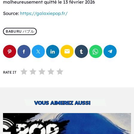
malheureusement quitté le 13 février 2026
Source:
https://galaxiepop.fr/
BABURU バブル
email
RATE IT
VOUS AIMEREZ AUSSI