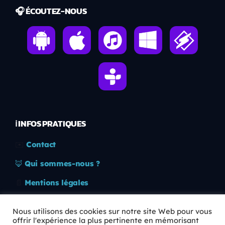
🎧 ÉCOUTEZ-NOUS
ℹ️ INFOS PRATIQUES
✉️
Contact
🦊
Qui sommes-nous ?
📄
Mentions légales
🔒
Confidentialité
Nous utilisons des cookies sur notre site Web pour vous
offrir l'expérience la plus pertinente en mémorisant
🛡️
RGPD