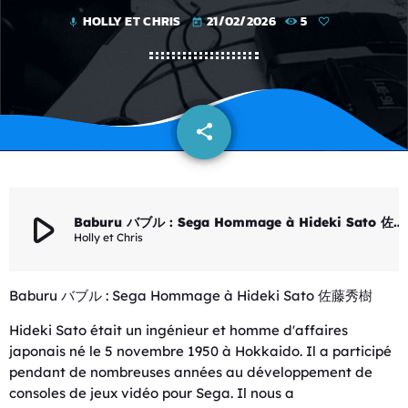
HOLLY ET CHRIS
21/02/2026
5
mic
today
share
email
play_arrow
Baburu バブル : Sega Hommage à Hideki Sato 佐藤秀樹
Holly et Chris
Baburu バブル : Sega Hommage à Hideki Sato 佐藤秀樹
Hideki Sato était un ingénieur et homme d'affaires
japonais né le 5 novembre 1950 à Hokkaido. Il a participé
pendant de nombreuses années au développement de
consoles de jeux vidéo pour Sega. Il nous a