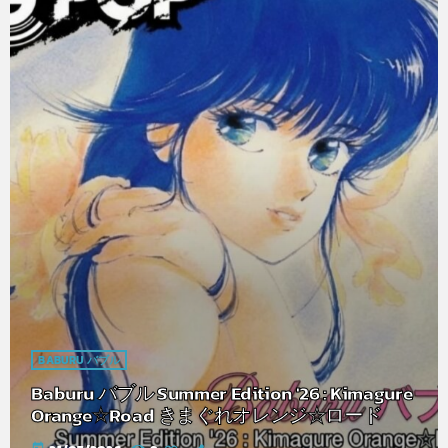
BABURU バブル
Baburu バブル Summer Edition '26 : Kimagure
Orange☆Road きまぐれオレンジ☆ロード
today