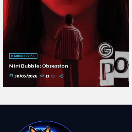
BABURU バブル
Mini Bubble : Obsession
today
30/05/2026
13