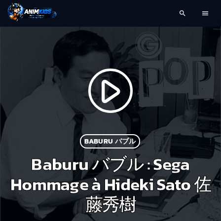
search
menu
play_arrow
BABURU バブル
Baburu バブル : Sega
Hommage à Hideki Sato 佐
藤秀樹