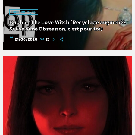
BABURU バブル
Bubble : The Love Witch (Recyclage augmenté.
Si t'as aimé Obsession, c'est pour toi)
today
21/06/2026
13