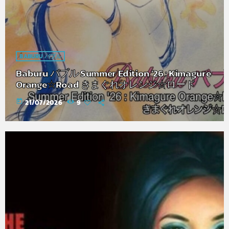
BABURU バブル
Baburu バブル Summer Edition '26 : Kimagure
Orange☆Road きまぐれオレンジ☆ロード
today
21/07/2026
9