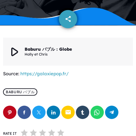
share
email
play_arrow
Baburu バブル : Globe
Holly et Chris
Source:
https://galaxiepop.fr/
BABURU バブル
email
RATE IT