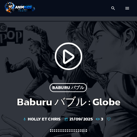
search
menu
play_arrow
BABURU バブル
Baburu バブル : Globe
HOLLY ET CHRIS
21/09/2025
3
mic
today