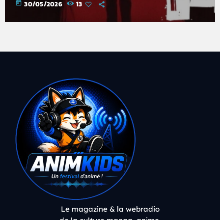
today
30/05/2026
13
Le magazine & la webradio