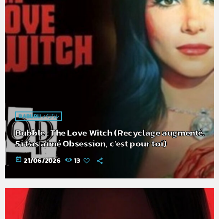
BABURU バブル
Bubble : The Love Witch (Recyclage augmenté.
Si t'as aimé Obsession, c'est pour toi)
today
21/06/2026
13