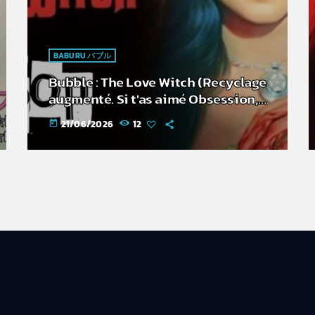
BABURU バブル
Bubble : The Love Witch (Recyclage
augmenté. Si t'as aimé Obsession,
c'est pour toi)
21/06/2026
12
today