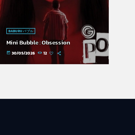
BABURU バブル
Mini Bubble : Obsession
30/05/2026
12
today