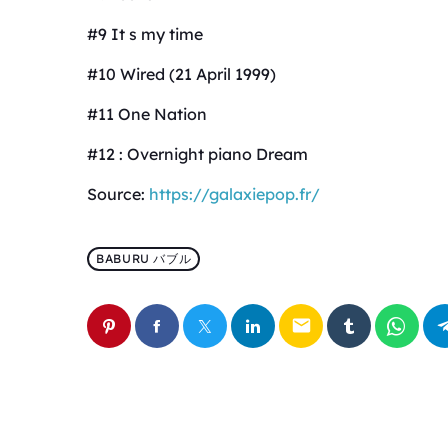
#9 It s my time
#10 Wired (21 April 1999)
#11 One Nation
#12 : Overnight piano Dream
Source:
https://galaxiepop.fr/
BABURU バブル
email