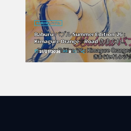
BABURU バブル
Baburu バブル Summer Edition '26 :
Kimagure Orange☆Road きまぐれオ
レンジ☆ロード
21/07/2026
8
today