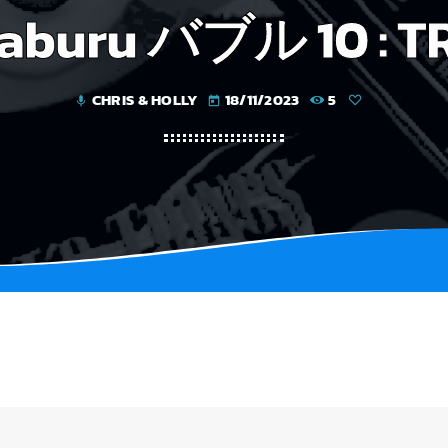
aburu バブル 10 : T
CHRIS & HOLLY
18/11/2023
5
mic
today