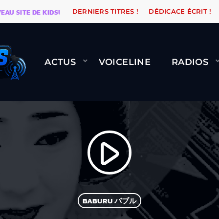
SITE DE KIDSUNE
WARÉTRO
ORANGE ROAD QUI PAS
DERNIERS TITRES !
DÉDICACE ÉCRIT !
ACTUS
VOICELINE
RADIOS
play_arrow
BABURU バブル