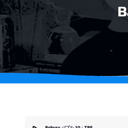
B
Baburu バブル 10 : TRF