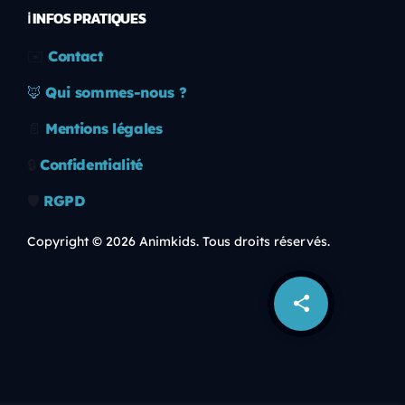
ℹ️ INFOS PRATIQUES
✉️
Contact
🦊
Qui sommes-nous ?
📄
Mentions légales
🔒
Confidentialité
🛡️
RGPD
Copyright © 2026 Animkids. Tous droits réservés.
share
email