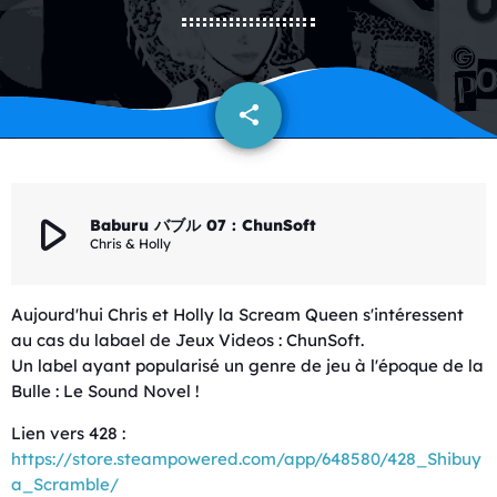
share
email
play_arrow
Baburu バブル 07 : ChunSoft
Chris & Holly
Aujourd'hui Chris et Holly la Scream Queen s'intéressent
au cas du labael de Jeux Videos : ChunSoft.
Un label ayant popularisé un genre de jeu à l'époque de la
Bulle : Le Sound Novel !
Lien vers 428 :
https://store.steampowered.com/app/648580/428_Shibuy
a_Scramble/