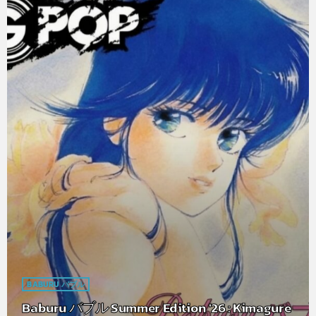
BABURU バブル
Baburu バブル Summer Edition '26 : Kimagure