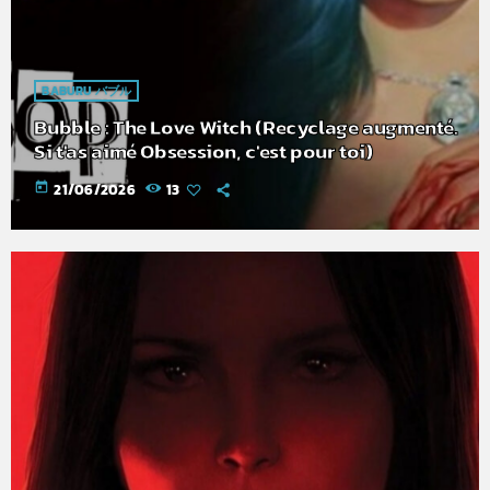
BABURU バブル
Bubble : The Love Witch (Recyclage augmenté.
Si t'as aimé Obsession, c'est pour toi)
today
21/06/2026
13