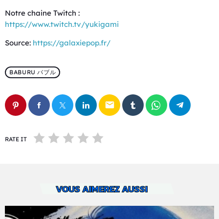
Notre chaine Twitch :
https://www.twitch.tv/yukigami
Source:
https://galaxiepop.fr/
BABURU バブル
email
RATE IT
VOUS AIMEREZ AUSSI