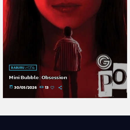
BABURU バブル
Mini Bubble : Obsession
today
30/05/2026
13