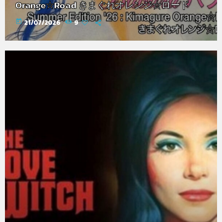
Orange☆Road きまぐれオレンジ☆ロード
today
21/07/2026
9