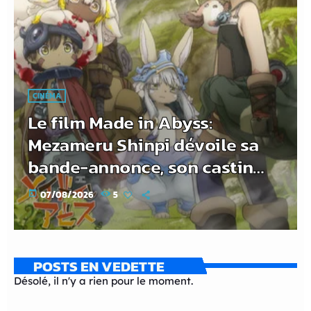
CINÉMA
Le film Made in Abyss:
Mezameru Shinpi dévoile sa
bande-annonce, son casting
et sa chanson principale
today
07/08/2026
5
POSTS EN VEDETTE
Désolé, il n'y a rien pour le moment.