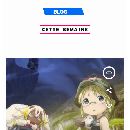
BLOG
C
E
T
T
E
S
E
M
A
I
N
E
insert_link