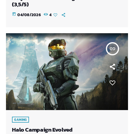
(3,5/5)
today
04/08/2026
4
insert_link
GAMING
Halo Campaign Evolved