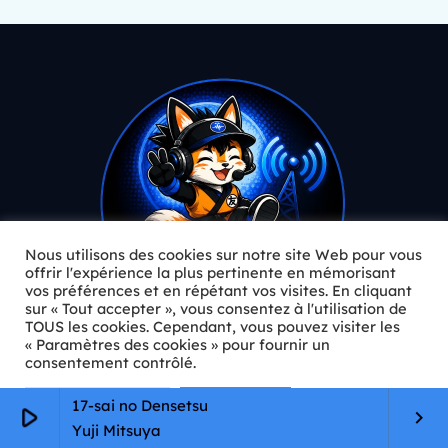
Nous utilisons des cookies sur notre site Web pour vous
offrir l'expérience la plus pertinente en mémorisant
vos préférences et en répétant vos visites. En cliquant
sur « Tout accepter », vous consentez à l'utilisation de
TOUS les cookies. Cependant, vous pouvez visiter les
Le magazine & la webradio
« Paramètres des cookies » pour fournir un
de la culture manga, anime,
consentement contrôlé.
gaming et pop culture japonaise.
Paramètres Cookie
Tout accepter
17-sai no Densetsu
play_arrow
keyboard_arrow_right
Yuji Mitsuya