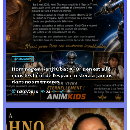
HOMMAGES
Hommage à Kenji Ōba : X-Or s’en est allé,
mais le shérif de l’espace restera à jamais
dans nos mémoires
today
14/07/2026
24