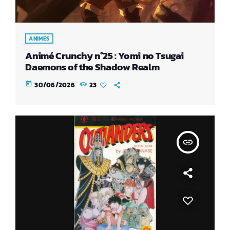
ANIMES
Animé Crunchy n°25 : Yomi no Tsugai
Daemons of the Shadow Realm
today
30/06/2026
23
insert_link