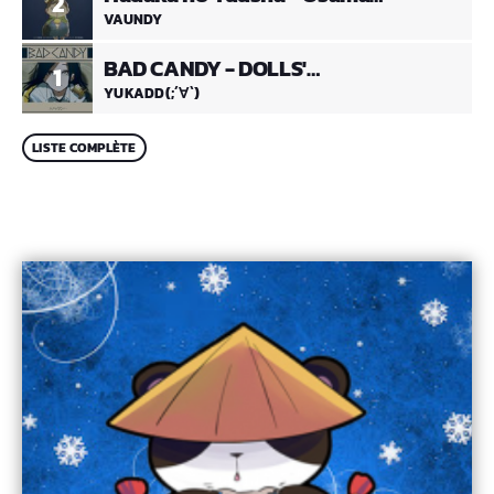
2
Ranking
VAUNDY
BAD CANDY - DOLLS'
1
FRONTLINE OP
YUKADD(;´∀`)
LISTE COMPLÈTE