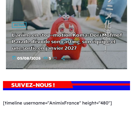
ACTUS
L’anime en stop-motion Koma-Dori Mofmof
Parade dévoile son casting, son équipe et
une sortie en janvier 2027
today
05/08/2026
5
SUIVEZ-NOUS !
[timeline username="AnimixFrance" height="480"]