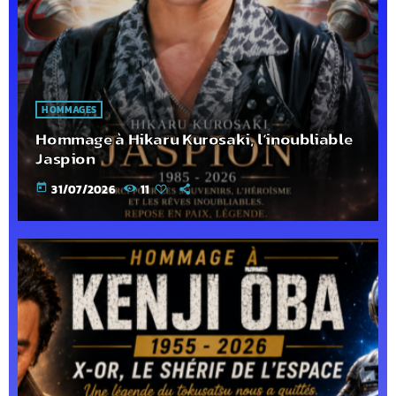
HOMMAGES
Hommage à Hikaru Kurosaki, l’inoubliable
Jaspion
today
31/07/2026
11