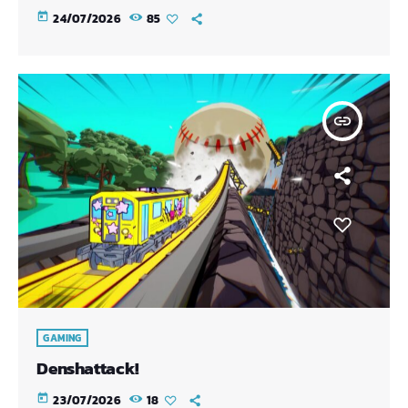
today
24/07/2026
85
insert_link
GAMING
Denshattack!
today
23/07/2026
18