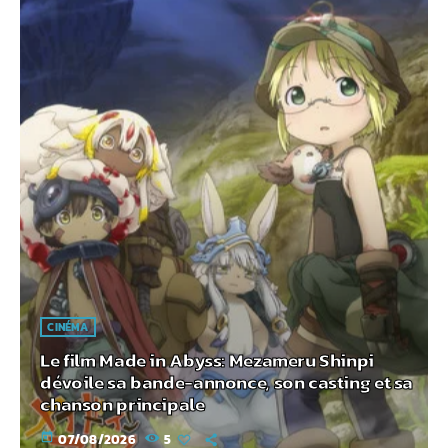
CINÉMA
Le film Made in Abyss: Mezameru Shinpi
dévoile sa bande-annonce, son casting et sa
chanson principale
today
07/08/2026
5