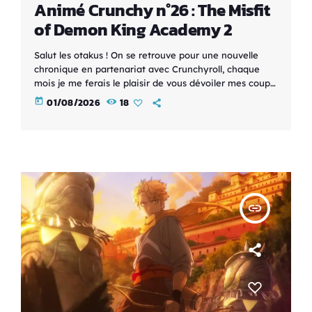
Animé Crunchy n°26 : The Misfit
of Demon King Academy 2
Salut les otakus ! On se retrouve pour une nouvelle
chronique en partenariat avec Crunchyroll, chaque
mois je me ferais le plaisir de vous dévoiler mes coups
de cœur disponibles sur la plateforme. Synopsis : Anos
today
01/08/2026
18
Voldigord était un roi démon tyrannique. Après avoir
éradiqué les humains, les esprits et même les dieux, il
commença à s’ennuyer de cet état de guerre
perpétuelle et se réincarna avec un idéal de […]
insert_link