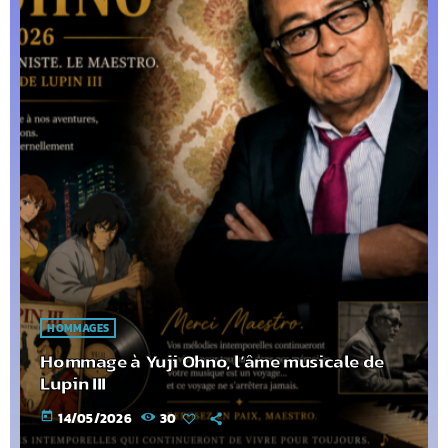
HOMMAGES
Hommage à Yuji Ohno, l’âme musicale de
Lupin III
today
14/05/2026
30