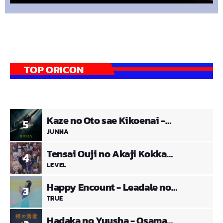
TOP ORICON
Kaze no Oto sae Kikoenai -
5
Sabikui Bisco
JUNNA
Tensai Ouji no Akaji Kokka
4
Saisei Jutsu
LEVEL
Happy Encount - Leadale no
3
Daichi nite
TRUE
Hadaka no Yuusha - Osama