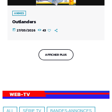
ANIMES
Outlanders
today
27/05/2026
43
AFFICHER PLUS
WEB-TV
ALL
SÉRIE TV
BANDES-ANNONCES