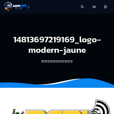
play_arrow
search
menu
14813697219169_logo-
modern-jaune