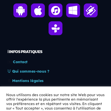
ℹ️ INFOS PRATIQUES
✉️
Contact
🦊
Qui sommes-nous ?
📄
Mentions légales
🔒
Confidentialité
Nous utilisons des cookies sur notre site Web pour vous
offrir l'expérience la plus pertinente en mémorisant
🛡️
RGPD
vos préférences et en répétant vos visites. En cliquant
sur « Tout accepter », vous consentez à l'utilisation de
Copyright © 2026 Animkids. Tous droits réservés.