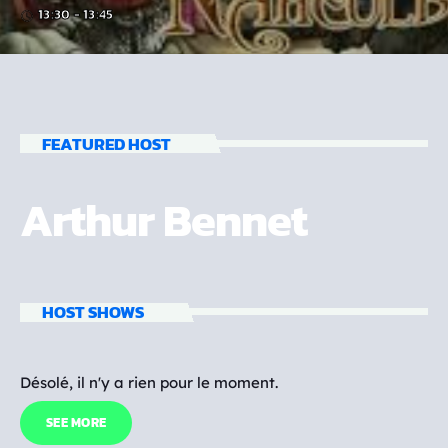
13:30 - 13:45
access_time
FEATURED HOST
Arthur Bennet
HOST SHOWS
Désolé, il n'y a rien pour le moment.
SEE MORE