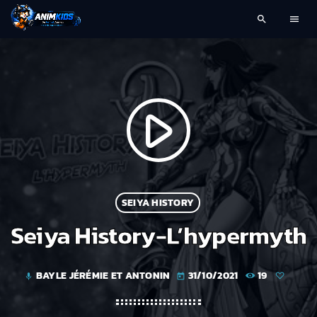
search
menu
play_arrow
SEIYA HISTORY
Seiya History-L’hypermyth
BAYLE JÉRÉMIE ET ANTONIN
31/10/2021
19
mic
today